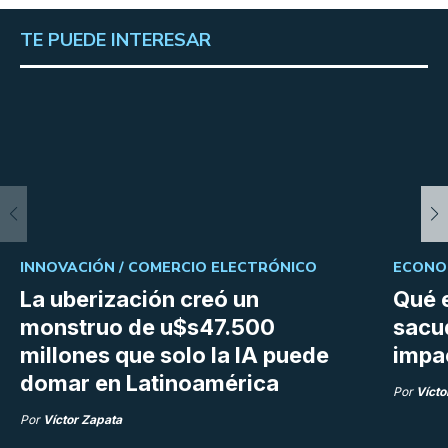
TE PUEDE INTERESAR
INNOVACIÓN /
COMERCIO ELECTRÓNICO
ECONOM
La uberización creó un
Qué 
monstruo de u$s47.500
sacud
millones que solo la IA puede
impac
domar en Latinoamérica
Por
Vícto
Por
Víctor Zapata