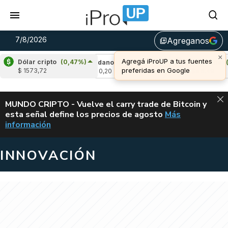
7/8/2026
Agreganos
library_add
×
Agregá iProUP a tus fuentes
Dólar cripto
(0,47%)
0,84%)
Cardano
(4,88%)
Avalanche
(1,32
preferidas en Google
$ 1573,72
u$s 0,20
u$s 6,49
ALERTA
MUNDO CRIPTO - Vuelve el carry trade de Bitcoin y
esta señal define los precios de agosto
Más
VUELVE EL CAR
información
INNOVACIÓN