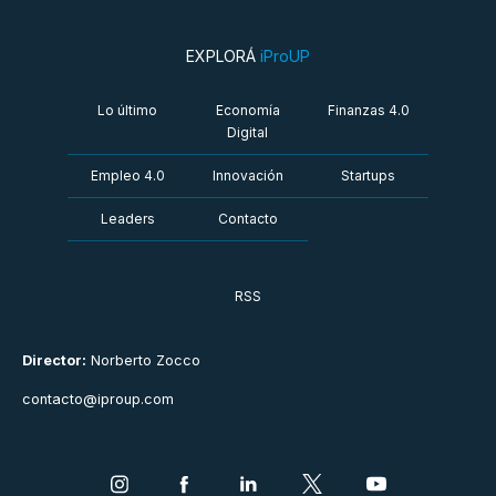
EXPLORÁ
iProUP
Lo último
Economía
Finanzas 4.0
Digital
Empleo 4.0
Innovación
Startups
Leaders
Contacto
RSS
Director:
Norberto Zocco
contacto@iproup.com