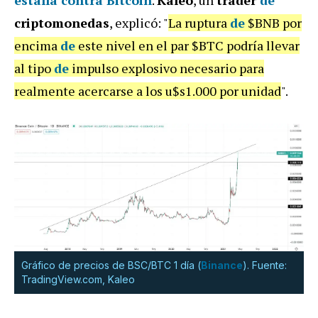
estalla contra Bitcoin
.
Kaleo
, un
trader
de
criptomonedas
, explicó: "
La ruptura
de
$BNB por
encima
de
este nivel en el par $BTC podría llevar
al tipo
de
impulso explosivo necesario para
realmente acercarse a los u$s1.000 por unidad
".
Gráfico de precios de BSC/BTC 1 día (
Binance
). Fuente:
TradingView.com, Kaleo