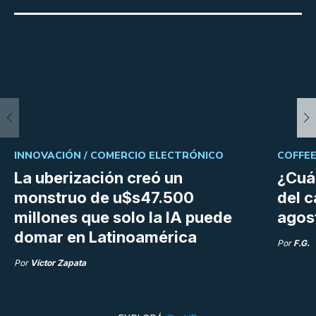
INNOVACIÓN /
COMERCIO ELECTRÓNICO
COFFEE
La uberización creó un
¿Cuá
monstruo de u$s47.500
del 
millones que solo la IA puede
agos
domar en Latinoamérica
Por
F.G.
Por
Víctor Zapata