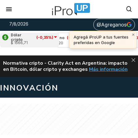
7/8/2026
Agreganos
library_add
×
Dólar
Agregá iProUP a tus fuentes
(-0,35%)
1%)
Cardano
(-0,46%)
Avalanche
(-0,78%
cripto
preferidas en Google
$ 1566,71
u$s 0,20
u$s 6,45
ALERTA
Normativa cripto - Clarity Act en Argentina: impacto
en Bitcoin, dólar cripto y exchanges
Más información
CLARITY ACT EN AR
INNOVACIÓN