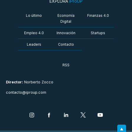
EXPLORÁ
iProUP
Lo último
Economía
Finanzas 4.0
Digital
Empleo 4.0
Innovación
Startups
Leaders
Contacto
RSS
Director:
Norberto Zocco
contacto@iproup.com