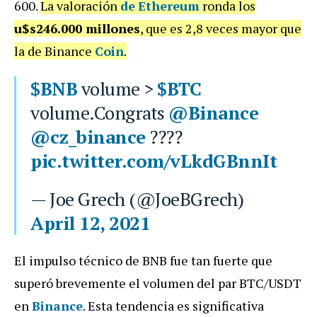
600.
La valoración
de
Ethereum
ronda los
u$s246.000 millones
, que es 2,8 veces mayor que
la de Binance
Coin
.
$BNB
volume >
$BTC
volume.Congrats
@Binance
@cz_binance
????
pic.twitter.com/vLkdGBnnIt
— Joe Grech (@JoeBGrech)
April 12, 2021
El impulso técnico de BNB fue tan fuerte que
superó brevemente el volumen del par BTC/USDT
en
Binance
. Esta tendencia es significativa