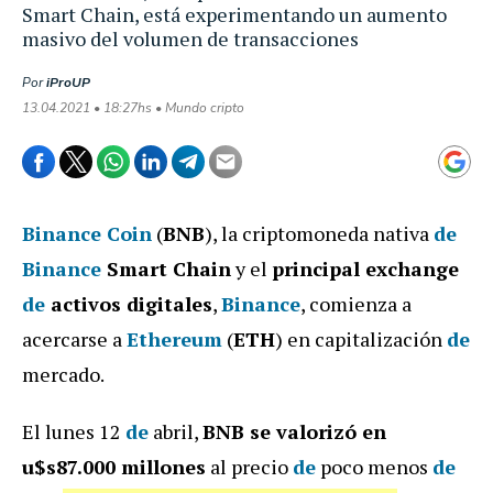
Smart Chain, está experimentando un aumento
masivo del volumen de transacciones
Por
iProUP
13.04.2021 • 18:27hs • Mundo cripto
Binance Coin
(
BNB
), la criptomoneda nativa
de
Binance
Smart Chain
y el
principal exchange
de
activos digitales
,
Binance
, comienza a
acercarse a
Ethereum
(
ETH
) en capitalización
de
mercado.
El lunes 12
de
abril,
BNB se valorizó en
u$s87.000 millones
al precio
de
poco menos
de