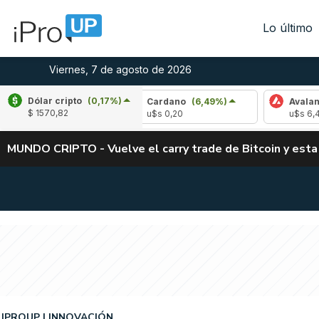
Lo último
Viernes, 7 de agosto de 2026
Dólar cripto
(0,17%)
,00%)
Cardano
(6,49%)
Avalanche
(-4,52
$ 1570,82
u$s 0,20
u$s 6,42
MUNDO CRIPTO - Vuelve el carry trade de Bitcoin y esta
IPROUP
INNOVACIÓN