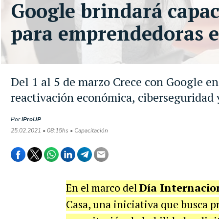
Google brindará capac
para emprendedoras e
Del 1 al 5 de marzo Crece con Google en
reactivación económica, cibersegurida
Por
iProUP
25.02.2021 • 08:15hs • Capacitación
En el marco del
Día Internacio
Casa, una iniciativa que busca p