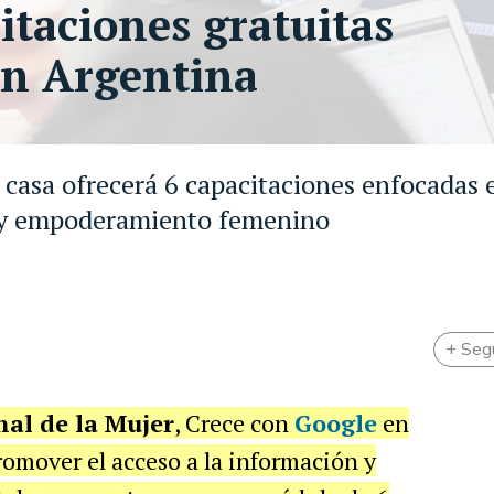
itaciones gratuitas
n Argentina
 casa ofrecerá 6 capacitaciones enfocadas 
d y empoderamiento femenino
+ Seg
nal de la Mujer
, Crece con
Google
en
romover el acceso a la información y