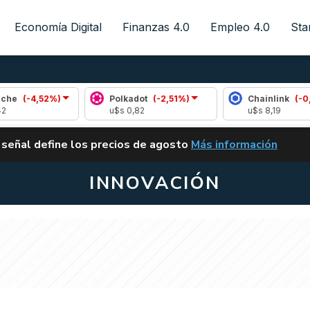
Economía Digital
Finanzas 4.0
Empleo 4.0
Sta
%)
Polkadot
(-2,51%)
Chainlink
(-0,06%)
u$s 0,82
u$s 8,19
ALERTA
 señal define los precios de agosto
Más información
VUELVE EL CARRY TRA
INNOVACIÓN