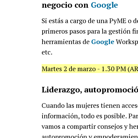
negocio con
Google
Si estás a cargo de una PyME o d
primeros pasos para la gestión fi
herramientas de
Google
Workspa
etc.
Martes 2 de marzo - 1.30 PM (AR
Liderazgo, autopromoci
Cuando las mujeres tienen acceso
información, todo es posible. Par
vamos a compartir consejos y her
autopromoción y empoderamiento