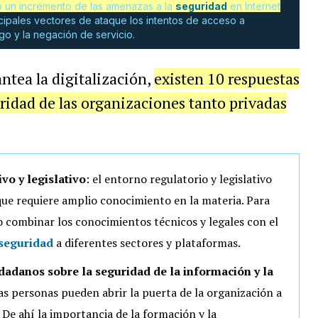
có un incremento de las amenazas a la
seguridad
en Internet
ncipales vectores de ataque los intentos de acceso a
go y la negación de servicio.
antea la digitalización,
existen 10 respuestas
uridad de las organizaciones tanto privadas
vo y legislativo
:
e
l entorno regulatorio y legislativo
que requiere amplio conocimiento en la materia. Para
o combinar los conocimientos técnicos y legales con el
seguridad
a diferentes sectores y plataformas.
dadanos sobre la seguridad de la información y la
as personas pueden abrir la puerta de la organización a
De ahí la importancia de la formación y la