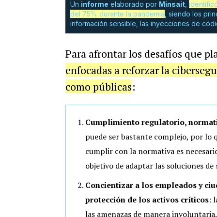
Un
informe
elaborado por
Minsait
,
identifi
del 75% durante la pandemia
, siendo los pri
información sensible, las inyecciones de códi
Para afrontar los desafíos que pl
enfocadas a reforzar la ciberseg
como públicas
:
Cumplimiento regulatorio, normati
puede ser bastante complejo, por lo 
cumplir con la normativa es necesari
objetivo de adaptar las soluciones de
Concientizar a los empleados y ciu
protección de los activos críticos
: l
las amenazas de manera involuntaria. 