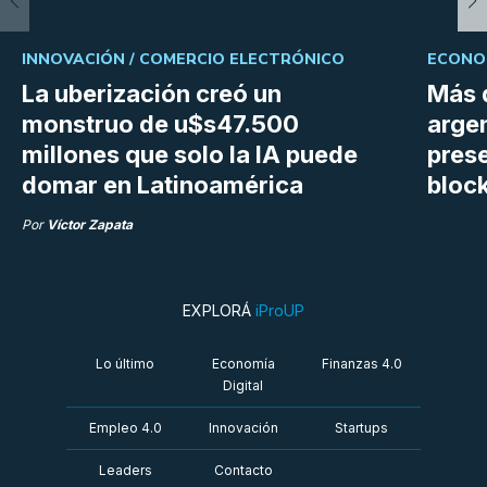
INNOVACIÓN /
COMERCIO ELECTRÓNICO
ECONOM
La uberización creó un
Más 
monstruo de u$s47.500
argen
millones que solo la IA puede
prese
domar en Latinoamérica
bloc
Por
Víctor Zapata
EXPLORÁ
iProUP
Lo último
Economía
Finanzas 4.0
Digital
Empleo 4.0
Innovación
Startups
Leaders
Contacto