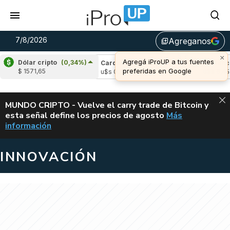
7/8/2026
Agreganos
library_add
×
Agregá iProUP a tus fuentes
Dólar cripto
(0,34%)
e
(-0,60%)
Cardano
(5,95%)
Avalanche
(
preferidas en Google
$ 1571,65
04
u$s 0,20
u$s 6,45
ALERTA
MUNDO CRIPTO - Vuelve el carry trade de Bitcoin y
esta señal define los precios de agosto
Más
VUELVE EL CAR
información
INNOVACIÓN