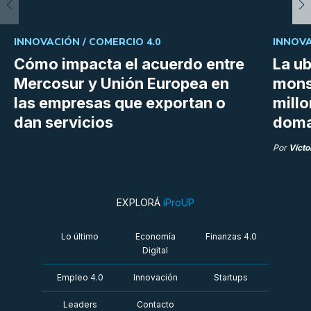
INNOVACIÓN /
COMERCIO 4.0
INNOVA
Cómo impacta el acuerdo entre
La ub
Mercosur y Unión Europea en
mons
las empresas que exportan o
millo
dan servicios
doma
Por
Vícto
EXPLORÁ
iProUP
Lo último
Economía
Finanzas 4.0
Digital
Empleo 4.0
Innovación
Startups
Leaders
Contacto