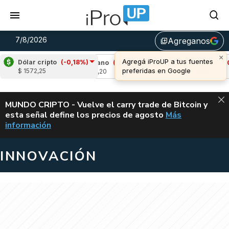
7/8/2026
Agreganos
library_add
Dólar cripto
(-0,18%)
%)
Cardano
(-3,89%)
Avalanche
(-0,47%)
$ 1572,25
u$s 0,20
u$s 6,45
ALERTA
MUNDO CRIPTO - Vuelve el carry trade de Bitcoin y
esta señal define los precios de agosto
Más
VUELVE EL CAR
información
INNOVACIÓN