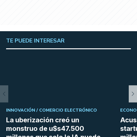
TE PUEDE INTERESAR
INNOVACIÓN /
COMERCIO ELECTRÓNICO
ECONOM
La uberización creó un
Acus
monstruo de u$s47.500
star
millones que solo la IA puede
mill