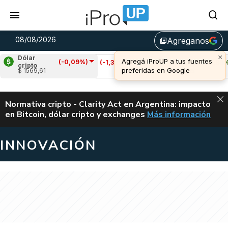
08/08/2026
Agreganos
library_add
Dólar
(-0,09%)
Cardano
(-1,32%)
Avalanche
(1,98%)
cripto
$ 1569,61
u$s 0,20
u$s 6,55
ALERTA
Normativa cripto - Clarity Act en Argentina: impacto
en Bitcoin, dólar cripto y exchanges
Más información
CLARITY ACT EN AR
INNOVACIÓN