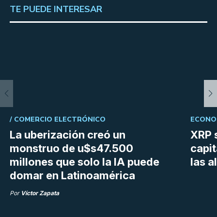
TE PUEDE INTERESAR
/
COMERCIO ELECTRÓNICO
ECONOM
La uberización creó un
XRP s
monstruo de u$s47.500
capit
millones que solo la IA puede
las a
domar en Latinoamérica
Por
Víctor Zapata