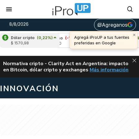
8/8/2026
Agreganos
library_add
Dólar cripto
(0,22%)
Cardano
(-1,18%)
Avalanche
(0,42%)
$ 1570,98
u$s 0,20
u$s 6,47
ALERTA
Normativa cripto - Clarity Act en Argentina: impacto
en Bitcoin, dólar cripto y exchanges
Más información
CLARITY ACT EN AR
INNOVACIÓN