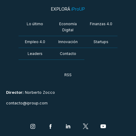
EXPLORÁ
iProUP
Lo último
Economía
Finanzas 4.0
Digital
Empleo 4.0
Innovación
Startups
Leaders
Contacto
RSS
Director:
Norberto Zocco
contacto@iproup.com