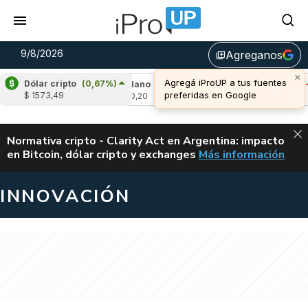
9/8/2026
Agreganos
library_add
×
Agregá iProUP a tus fuentes
Dólar cripto
(0,67%)
06%)
Cardano
(-1,62%)
Avalanche
(-0,43
preferidas en Google
$ 1573,49
u$s 0,20
u$s 6,48
ALERTA
Normativa cripto - Clarity Act en Argentina: impacto
en Bitcoin, dólar cripto y exchanges
Más información
CLARITY ACT EN AR
INNOVACIÓN