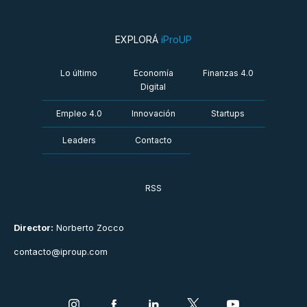
EXPLORÁ
iProUP
Lo último
Economía
Finanzas 4.0
Digital
Empleo 4.0
Innovación
Startups
Leaders
Contacto
RSS
Director:
Norberto Zocco
contacto@iproup.com