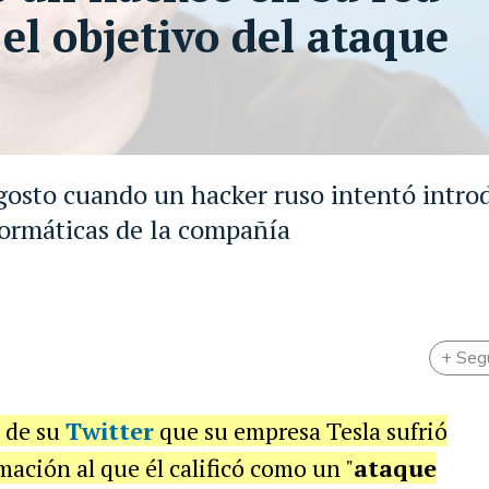
 el objetivo del ataque
gosto cuando un hacker ruso intentó intro
ormáticas de la compañía
+ Seg
s de su
Twitter
que su empresa Tesla sufrió
ación al que él calificó como un "
ataque