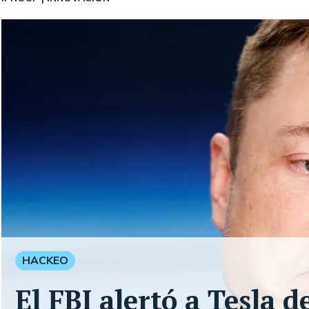
HACKEO
El FBI alertó a Tesla 