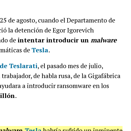
 25 de agosto, cuando el Departamento de
ió la detención de Egor Igorevich
ado de
intentar introducir un
malware
rmáticas de
Tesla
.
de Teslarati
, el pasado mes de julio,
trabajador, de habla rusa, de la Gigafábrica
ayudara a introducir ransomware en los
illón
.
alware
,
Tesla
habría sufrido un inminente