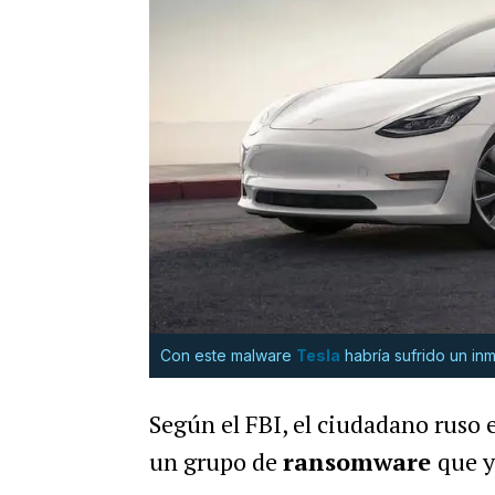
Con este malware
Tesla
habría sufrido un in
Según el FBI, el ciudadano ruso 
un grupo de
ransomware
que y