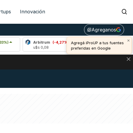
rtups
Innovación
Agreganos
library_add
×
Arbitrum
(-4,27%)
Bitcoin
(0,38%)
Agregá iProUP a tus fuentes
u$s 0,08
u$s 64.443,00
preferidas en Google
DE DE BITCOIN Y ESTA SEÑAL DEFINE LOS PRECIOS DE AG