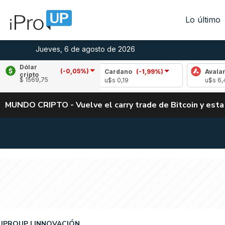
Lo último
Jueves, 6 de agosto de 2026
Dólar
(-0,05%)
-1,25%)
Cardano
(-1,99%)
Avalanche
(-3,
cripto
$ 1569,75
u$s 0,19
u$s 6,42
MUNDO CRIPTO - Vuelve el carry trade de Bitcoin y esta
IPROUP
INNOVACIÓN