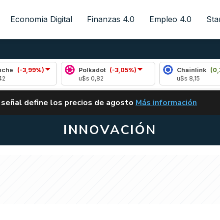
Economía Digital
Finanzas 4.0
Empleo 4.0
Sta
99%)
Polkadot
(-3,05%)
Chainlink
(0,33%)
u$s 0,82
u$s 8,15
ALERTA
 señal define los precios de agosto
Más información
VUELVE EL CARRY TRA
INNOVACIÓN