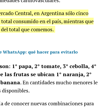
ermedades cardiovasculares.
ercado Centra
l
, en Argentina sólo cinco
 total consumido en el país, mientras que
% del total que comemos.
de WhatsApp: qué hacer para evitarlo
on: 1° papa, 2° tomate, 3° cebolla, 4°
e las frutas se ubican 1° naranja, 2°
 banana
. En cantidades mucho menores le
 disponibles.
cia de conocer nuevas combinaciones para