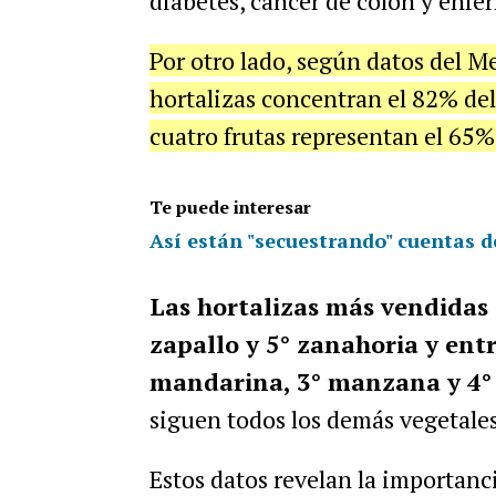
diabetes, cáncer de colon y enf
Por otro lado, según datos del M
hortalizas concentran el 82% del
cuatro frutas representan el 65
Te puede interesar
Así están "secuestrando" cuentas 
Las
hortalizas más vendidas s
zapallo y 5° zanahoria y entr
mandarina, 3° manzana y 4°
siguen todos los demás vegetales
Estos datos revelan la importan