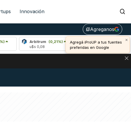
rtups
Innovación
Agreganos
library_add
×
Arbitrum
(0,21%)
Bitcoin
(0,53%)
Agregá iProUP a tus fuentes
u$s 0,08
u$s 64.897,00
preferidas en Google
DE DE BITCOIN Y ESTA SEÑAL DEFINE LOS PRECIOS DE AG