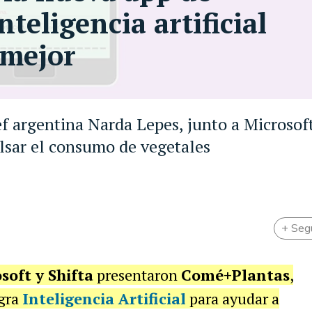
nteligencia artificial
 mejor
ef argentina Narda Lepes, junto a Microsof
pulsar el consumo de vegetales
+ Seg
soft y Shifta
presentaron
Comé+Plantas
,
egra
Inteligencia Artificial
para ayudar a