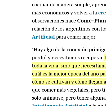
cocinar de manera simple, aprend
más económicos y volver a la
cr
observaciones nace
Comé+Plan
relación de los argentinos con lo
Artificial
para comer mejor.
"Hay algo de la conexión primige
perdió y necesitamos recuperar.
toda la vida, sino que necesitam
cuál es la mejor época del año p
cómo se cultivan y cómo llegan a
que comer más vegetales, pero tie
solo animarse, pero tener alguna
Inteligencia Artificial
a la apl