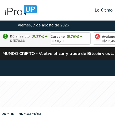
Lo último
Viernes, 7 de agosto de 2026
Dólar cripto
(0,23%)
1,17%)
Cardano
(5,79%)
Avalanche
(0,16
$ 1570,66
u$s 0,20
u$s 6,45
MUNDO CRIPTO - Vuelve el carry trade de Bitcoin y esta
IPROUP
INNOVACIÓN