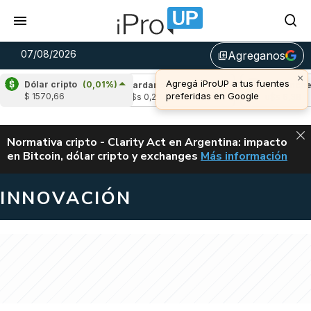
07/08/2026
Agreganos
library_add
×
Agregá iProUP a tus fuentes
Dólar cripto
(0,01%)
-2,79%)
Cardano
(-3,11%)
Avalanche
(-0,
preferidas en Google
$ 1570,66
u$s 0,20
u$s 6,38
ALERTA
Normativa cripto - Clarity Act en Argentina: impacto
en Bitcoin, dólar cripto y exchanges
Más información
CLARITY ACT EN AR
INNOVACIÓN