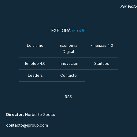
Por
Vícto
EXPLORÁ
iProUP
Lo último
Economía
Finanzas 4.0
Digital
Empleo 4.0
Innovación
Startups
Leaders
Contacto
RSS
Director:
Norberto Zocco
contacto@iproup.com