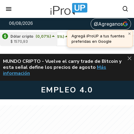
06/08/2026
Agreganos
library_add
Dólar cripto
(0,07%)
Cardano
(6,25%)
Avalanche
(-2,95%)
$ 1570,93
u$s 0,20
u$s 6,46
ALERTA
MUNDO CRIPTO - Vuelve el carry trade de Bitcoin y
esta señal define los precios de agosto
Más
VUELVE EL CAR
información
EMPLEO 4.0