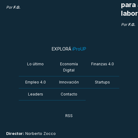
para
Por
F.G.
labor
Por
F.G.
EXPLORÁ
iProUP
Lo último
Economía
Finanzas 4.0
Digital
Empleo 4.0
Innovación
Startups
Leaders
Contacto
RSS
Director:
Norberto Zocco