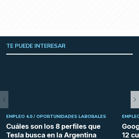
TE PUEDE INTERESAR
EMPLEO 4.0 /
OPORTUNIDADES LABORALES
EMPLEO
Cuáles son los 8 perfiles que
Goog
Tesla busca en la Argentina
12 cu