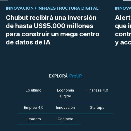
INNOVACIÓN /
INFRAESTRUCTURA DIGITAL
INNOVA
Chubut recibirá una inversión
Aler
de hasta US$5.000 millones
que i
para construir un mega centro
cont
de datos de IA
y ac
EXPLORÁ
iProUP
Lo último
Economía
Finanzas 4.0
Digital
Empleo 4.0
Innovación
Startups
Leaders
Contacto