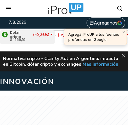
7/8/2026
Agreganos
library_add
Dólar
(-0,26%)
Cardano
(-2,97%)
Avalanche
(-1,12%)
cripto
$ 1569,19
u$s 0,20
u$s 6,40
ALERTA
Normativa cripto - Clarity Act en Argentina: impacto
en Bitcoin, dólar cripto y exchanges
Más información
CLARITY ACT EN AR
INNOVACIÓN