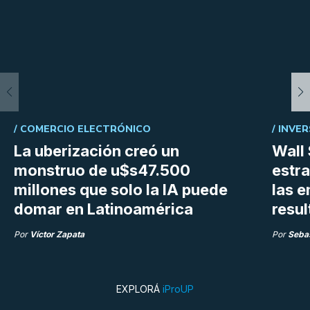
/
COMERCIO ELECTRÓNICO
/
INVER
La uberización creó un
Wall 
monstruo de u$s47.500
estra
millones que solo la IA puede
las 
domar en Latinoamérica
resu
Por
Víctor Zapata
Por
Sebas
EXPLORÁ
iProUP