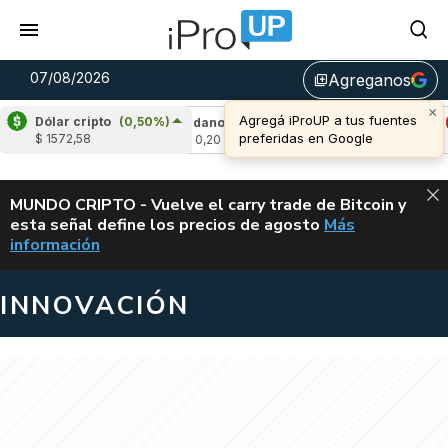
07/08/2026
Agreganos
library_add
Dólar cripto
(0,50%)
3,15%)
Cardano
(5,84%)
Avalanche
(-4,3
$ 1572,58
u$s 0,20
u$s 6,39
ALERTA
MUNDO CRIPTO - Vuelve el carry trade de Bitcoin y
esta señal define los precios de agosto
Más
VUELVE EL CAR
información
INNOVACIÓN