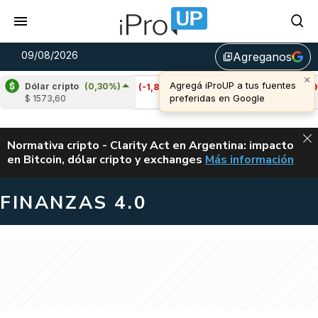
09/08/2026
Agreganos
library_add
×
Agregá iProUP a tus fuentes
Dólar cripto
(0,30%)
)
Cardano
(-1,81%)
Avalanche
(-0,49%)
preferidas en Google
$ 1573,60
u$s 0,20
u$s 6,48
ALERTA
Normativa cripto - Clarity Act en Argentina: impacto
en Bitcoin, dólar cripto y exchanges
Más información
CLARITY ACT EN AR
FINANZAS 4.0