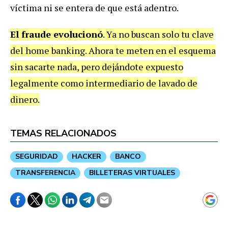
víctima ni se entera de que está adentro.
El fraude evolucionó
. Ya no buscan solo tu clave
del home banking. Ahora te meten en el esquema
sin sacarte nada, pero dejándote expuesto
legalmente como intermediario de lavado de
dinero.
TEMAS RELACIONADOS
SEGURIDAD
HACKER
BANCO
TRANSFERENCIA
BILLETERAS VIRTUALES