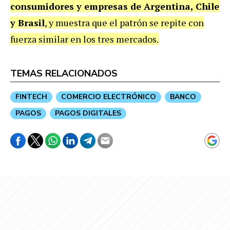
consumidores y empresas de Argentina, Chile
y Brasil
, y muestra que el patrón se repite con
fuerza similar en los tres mercados.
TEMAS RELACIONADOS
FINTECH
COMERCIO ELECTRÓNICO
BANCO
PAGOS
PAGOS DIGITALES