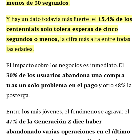
menos de 30 segundos
.
Y hay un dato todavía más fuerte: el
15,4% de los
centennials solo tolera esperas de cinco
segundos o menos
, la cifra más alta entre todas
las edades.
El impacto sobre los negocios es inmediato. El
30% de los usuarios abandona una compra
tras un solo problema en el pago
y otro 48% la
posterga.
Entre los más jóvenes, el fenómeno se agrava: el
47% de la Generación Z dice haber
abandonado varias operaciones en el último