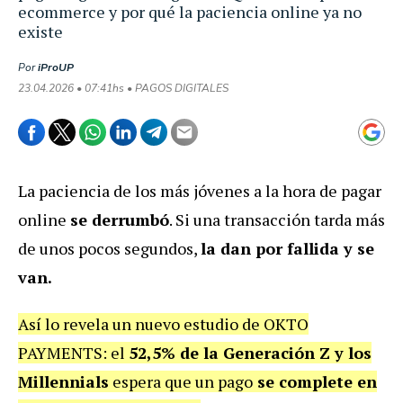
ecommerce y por qué la paciencia online ya no
existe
Por
iProUP
23.04.2026 • 07:41hs • PAGOS DIGITALES
La paciencia de los más jóvenes a la hora de pagar
online
se derrumbó
. Si una transacción tarda más
de unos pocos segundos,
la dan por fallida y se
van.
Así lo revela un nuevo estudio de OKTO
PAYMENTS: el
52,5% de la Generación Z y los
Millennials
espera que un pago
se complete en