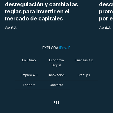
desregulación y cambia las
desc
reglas para invertir en el
prom
mercado de capitales
por e
Por
F.G.
Por
B.A.
EXPLORÁ
iProUP
Lo último
Economía
Finanzas 4.0
Digital
Empleo 4.0
Innovación
Startups
Leaders
Contacto
RSS