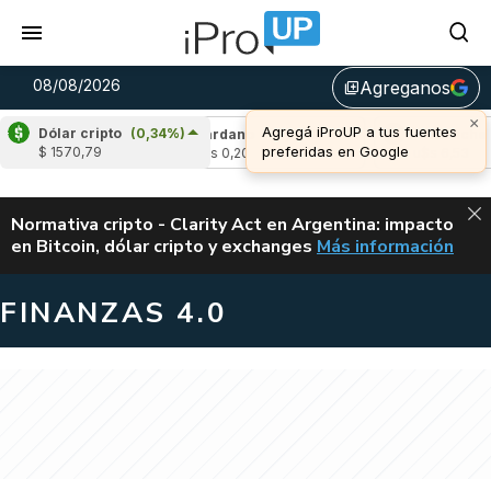
08/08/2026
Agreganos
library_add
×
Agregá iProUP a tus fuentes
Dólar cripto
(0,34%)
(1,69%)
Cardano
(-0,55%)
Avalanche
(1,
preferidas en Google
$ 1570,79
u$s 0,20
u$s 6,53
ALERTA
Normativa cripto - Clarity Act en Argentina: impacto
en Bitcoin, dólar cripto y exchanges
Más información
CLARITY ACT EN AR
FINANZAS 4.0