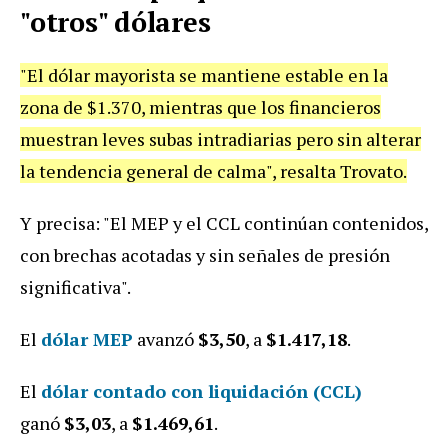
"otros" dólares
"El dólar mayorista se mantiene estable en la
zona de $1.370, mientras que los financieros
muestran leves subas intradiarias pero sin alterar
la tendencia general de calma", resalta Trovato.
Y precisa: "El MEP y el CCL continúan contenidos,
con brechas acotadas y sin señales de presión
significativa".
El
dólar MEP
avanzó
$3,50
,
a
$1.417,18
.
E
l
dólar contado con liquidación (CCL)
ganó
$3,03
, a
$1.469,61
.