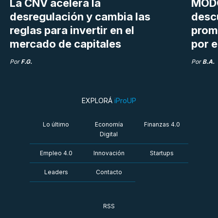
La CNV acelera la
MODO
desregulación y cambia las
desc
reglas para invertir en el
prom
mercado de capitales
por e
Por
F.G.
Por
B.A.
EXPLORÁ
iProUP
Lo último
Economía
Finanzas 4.0
Digital
Empleo 4.0
Innovación
Startups
Leaders
Contacto
RSS