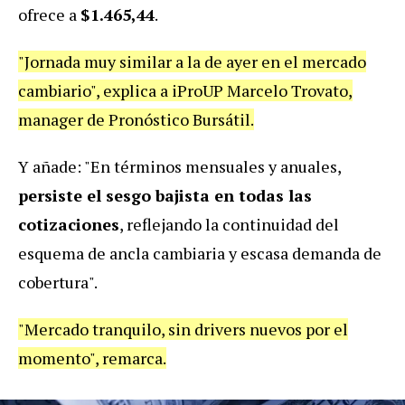
ofrece a
$1.465,44
.
"Jornada muy similar a la de ayer en el mercado
cambiario", explica a iProUP Marcelo Trovato,
manager de Pronóstico Bursátil.
Y añade: "En términos mensuales y anuales,
persiste el sesgo bajista en todas las
cotizaciones
, reflejando la continuidad del
esquema de ancla cambiaria y escasa demanda de
cobertura".
"Mercado tranquilo, sin drivers nuevos por el
momento", remarca.