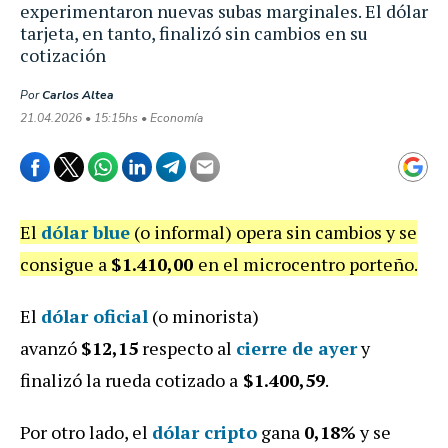
experimentaron nuevas subas marginales. El dólar
tarjeta, en tanto, finalizó sin cambios en su
cotización
Por
Carlos Altea
21.04.2026 • 15:15hs • Economía
El
dólar blue
(o informal) opera sin cambios y se
consigue a
$1.410,00
en el microcentro porteño.
El
dólar oficial
(o minorista)
avanzó
$12,15
respecto al
cierre de ayer
y
finalizó la rueda cotizado a
$1.400,59
.
Por otro lado, el
dólar cripto
gana
0,18
%
y se