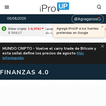
06/08/2026
Agreganos
library_add
×
Agregá iProUP a tus fuentes
Dólar cripto
(-0,31%)
e
(-1,95%)
Cardano
(-1,28%)
Avalanche
(
preferidas en Google
$ 1568,07
05
u$s 0,19
u$s 6,70
ALERTA
MUNDO CRIPTO - Vuelve el carry trade de Bitcoin y
esta señal define los precios de agosto
Más
VUELVE EL CAR
información
FINANZAS 4.0