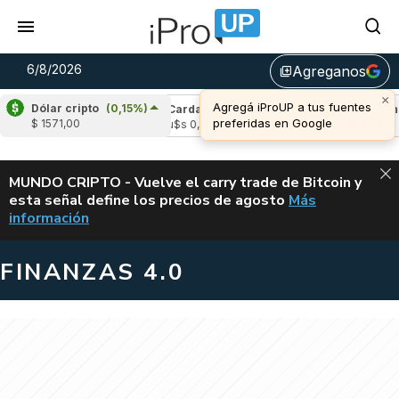
6/8/2026
Agreganos
library_add
×
Agregá iProUP a tus fuentes
Dólar cripto
(0,15%)
e
(-2,53%)
Cardano
(5,05%)
Avalanche
(
preferidas en Google
$ 1571,00
04
u$s 0,20
u$s 6,45
ALERTA
MUNDO CRIPTO - Vuelve el carry trade de Bitcoin y
esta señal define los precios de agosto
Más
VUELVE EL CAR
información
FINANZAS 4.0