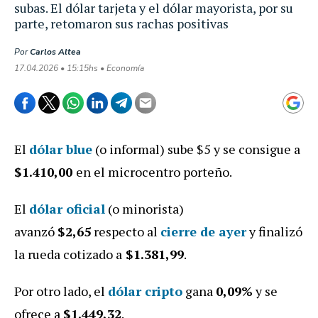
subas. El dólar tarjeta y el dólar mayorista, por su
parte, retomaron sus rachas positivas
Por
Carlos Altea
17.04.2026 • 15:15hs • Economía
El
dólar blue
(o informal) sube $5 y se consigue a
$1.410,00
en el microcentro porteño.
El
dólar oficial
(o minorista)
avanzó
$2,65
respecto al
cierre de ayer
y finalizó
la rueda cotizado a
$1.381,99
.
Por otro lado, el
dólar cripto
gana
0,09
%
y se
ofrece a
$1.449,32
.