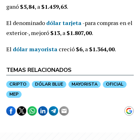
ganó
$5,84
, a
$1.459,65
.
El denominado
dólar tarjeta
-para compras en el
exterior-, mejoró
$13
, a
$1.807,00
.
El
dólar mayorista
creció
$6
, a
$1
.364,00
.
TEMAS RELACIONADOS
CRIPTO
DÓLAR BLUE
MAYORISTA
OFICIAL
MEP