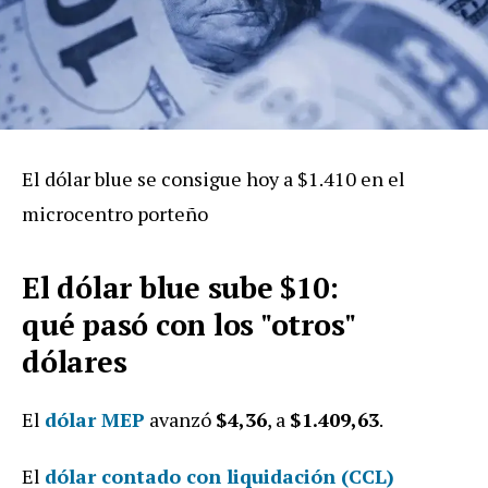
El dólar blue se consigue hoy a $1.410 en el
microcentro porteño
El dólar blue sube $10:
qué
pasó
con los "otros"
dólares
El
dólar MEP
avanzó
$4,36
,
a
$1.409,63
.
E
l
dólar contado con liquidación (CCL)