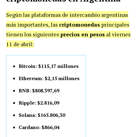
Según las plataformas de intercambio argentinas
más importantes, las
criptomonedas
principales
tienen los siguientes
precios en pesos
al viernes
11 de abril:
Bitcoin: $115,17 millones
Ethereum: $2,15 millones
BNB: $808.397,69
Ripple: $2.816,09
Solana: $165.806,30
Cardano: $866,04