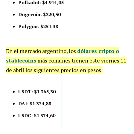
Polkadot: $4.914,05
Dogecoin: $220,50
Polygon: $254,38
En el mercado argentino, los
dólares cripto o
stablecoins
más comunes tienen este viernes 11
de abril los siguientes precios en pesos:
USDT: $1.365,30
DAI: $1.374,88
USDC: $1.374,60