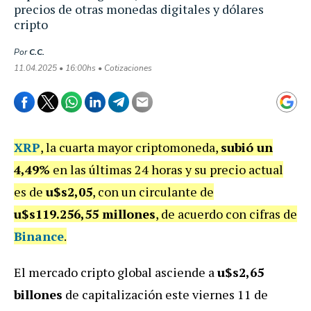
precios de otras monedas digitales y dólares
cripto
Por
C.C.
11.04.2025 • 16:00hs • Cotizaciones
XRP
, la cuarta mayor criptomoneda,
subió un
4,49%
en las últimas 24 horas y su precio actual
es de
u$s2,05
, con un circulante de
u$s119.256,55 millones
, de acuerdo con cifras de
Binance
.
El mercado cripto global asciende a
u$s2,65
billones
de capitalización este viernes 11 de