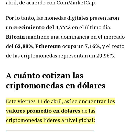
abril, de acuerdo con CoinMarketCap.
Por lo tanto, las monedas digitales presentaron
un
crecimiento del 4,77%
en el último día.
Bitcoin
mantiene una dominancia en el mercado
del
62,88%
,
Ethereum
ocupa un
7,16%
, y el resto
de las criptomonedas representan un 29,96%.
A cuánto cotizan las
criptomonedas en dólares
Este viernes 11 de abril, así se encuentran los
valores promedio en dólares
de las
criptomonedas líderes a nivel global: