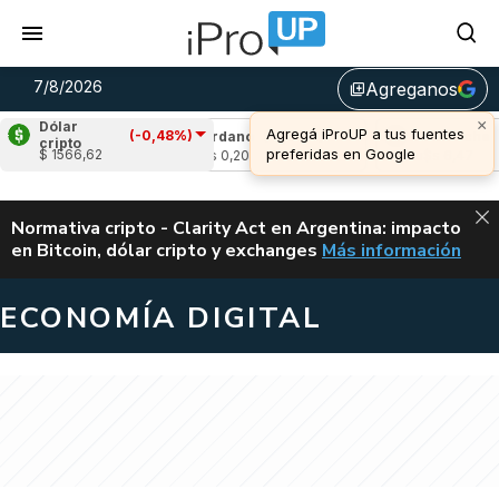
7/8/2026
Agreganos
library_add
×
Dólar
Agregá iProUP a tus fuentes
(-0,48%)
-0,94%)
Cardano
(-1,02%)
Avalanche
(0,0
cripto
preferidas en Google
$ 1566,62
u$s 0,20
u$s 6,47
ALERTA
Normativa cripto - Clarity Act en Argentina: impacto
en Bitcoin, dólar cripto y exchanges
Más información
CLARITY ACT EN AR
ECONOMÍA DIGITAL