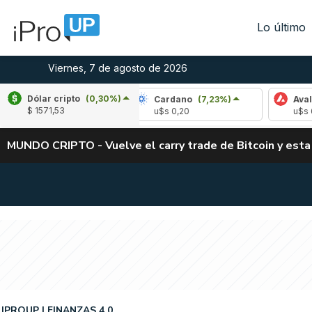
Lo último
Viernes, 7 de agosto de 2026
Dólar cripto
(0,30%)
(-2,34%)
Cardano
(7,23%)
Avalanche
(-
$ 1571,53
3
u$s 0,20
u$s 6,42
MUNDO CRIPTO - Vuelve el carry trade de Bitcoin y esta
IPROUP
FINANZAS 4.0