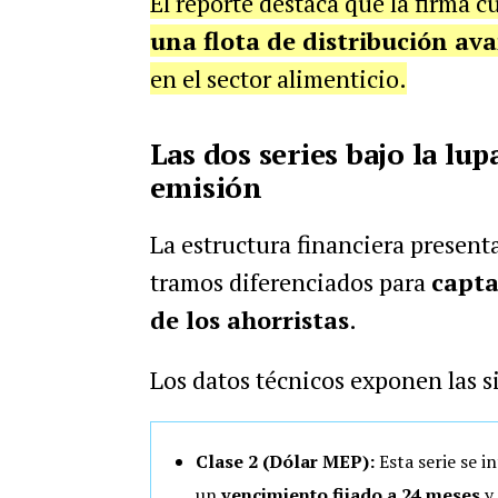
El reporte destaca que la firma 
una flota de distribución av
en el sector alimenticio.
Las dos series bajo la lup
emisión
La estructura financiera present
tramos diferenciados para
capta
de los ahorristas
.
Los datos técnicos exponen las s
Clase 2 (Dólar MEP):
Esta serie se i
un
vencimiento fijado a 24 meses
y 