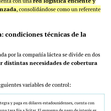
cuenta con una
red logística eficiente y
anzada
, consolidándose como un referente
a: condiciones técnicas de la
ada por la compañía láctea se divide en dos
r distintas necesidades de cobertura
iguientes variables de control:
ntegra y paga en dólares estadounidenses, cuenta con
una tasa fija a licitar. El esquema de pago de interés es