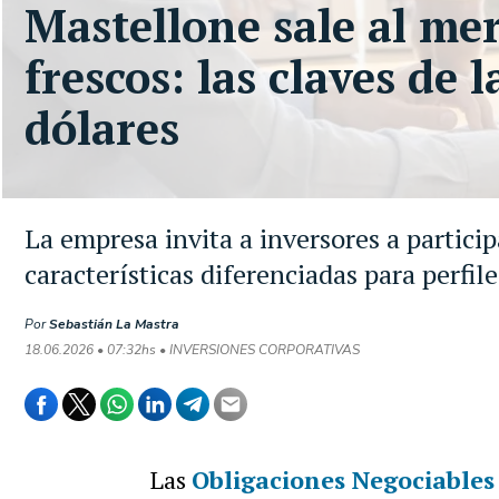
Mastellone sale al me
frescos: las claves de
dólares
La empresa invita a inversores a particip
características diferenciadas para perfil
Por
Sebastián La Mastra
18.06.2026 • 07:32hs • INVERSIONES CORPORATIVAS
Las
Obligaciones Negociables