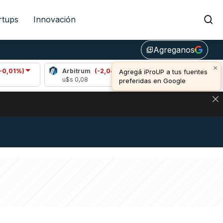
rtups
Innovación
Agreganos
library_add
×
Arbitrum
(-2,04%)
Bitcoin
(-0,63%)
Agregá iProUP a tus fuentes
u$s 0,08
u$s 64.373,00
preferidas en Google
DE DE BITCOIN Y ESTA SEÑAL DEFINE LOS PRECIOS DE AG