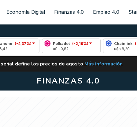
Economía Digital
Finanzas 4.0
Empleo 4.0
Sta
4,37%)
Polkadot
(-2,19%)
Chainlink
(-0,01%)
u$s 0,82
u$s 8,20
ALERTA
 señal define los precios de agosto
Más información
VUELVE EL CARRY TRA
FINANZAS 4.0