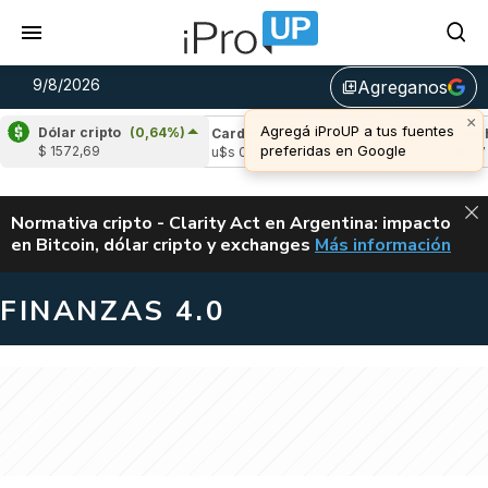
9/8/2026
Agreganos
library_add
×
Agregá iProUP a tus fuentes
Dólar cripto
(0,64%)
e
(-0,18%)
Cardano
(-1,63%)
Avalanche
(
preferidas en Google
$ 1572,69
04
u$s 0,20
u$s 6,47
ALERTA
Normativa cripto - Clarity Act en Argentina: impacto
en Bitcoin, dólar cripto y exchanges
Más información
CLARITY ACT EN AR
FINANZAS 4.0