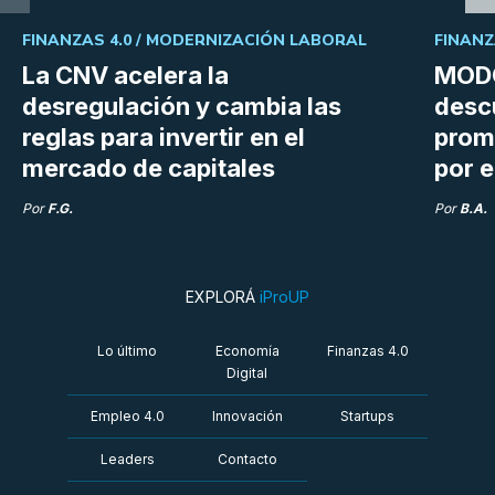
FINANZAS 4.0 /
MODERNIZACIÓN LABORAL
FINANZ
La CNV acelera la
MODO
desregulación y cambia las
desc
reglas para invertir en el
prom
mercado de capitales
por e
Por
F.G.
Por
B.A.
EXPLORÁ
iProUP
Lo último
Economía
Finanzas 4.0
Digital
Empleo 4.0
Innovación
Startups
Leaders
Contacto