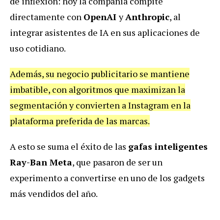
de inflexión: hoy la compañía compite
directamente con
OpenAI
y
Anthropic
, al
integrar asistentes de IA en sus aplicaciones de
uso cotidiano.
Además, su negocio publicitario se mantiene
imbatible, con algoritmos que maximizan la
segmentación y convierten a Instagram en la
plataforma preferida de las marcas.
A esto se suma el éxito de las
gafas inteligentes
Ray-Ban Meta
, que pasaron de ser un
experimento a convertirse en uno de los gadgets
más vendidos del año.