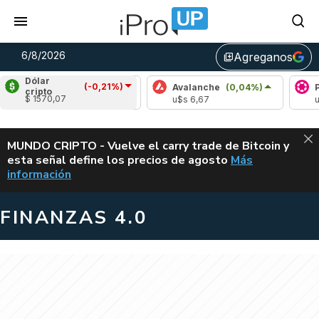
6/8/2026
Agreganos
library_add
Dólar
(-0,21%)
Cardano
(-0,98%)
Avalanche
(0,04%)
Polka
cripto
$ 1570,07
u$s 0,19
u$s 6,67
u$s 0,
ALERTA
MUNDO CRIPTO - Vuelve el carry trade de Bitcoin y
esta señal define los precios de agosto
Más
VUELVE EL CAR
información
FINANZAS 4.0