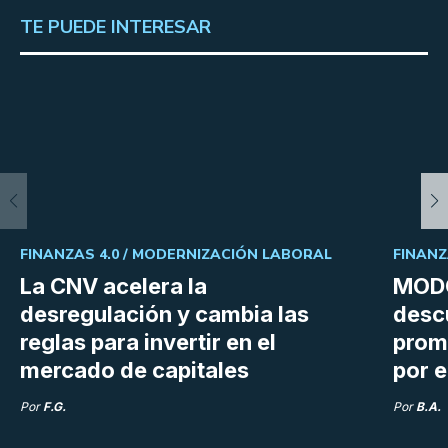
TE PUEDE INTERESAR
FINANZAS 4.0 /
MODERNIZACIÓN LABORAL
FINANZ
La CNV acelera la
MODO
desregulación y cambia las
desc
reglas para invertir en el
prom
mercado de capitales
por e
Por
F.G.
Por
B.A.