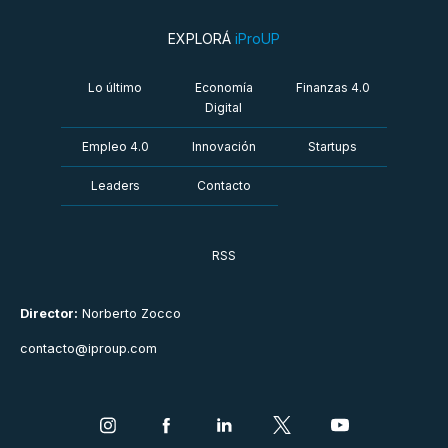
EXPLORÁ
iProUP
Lo último
Economía
Finanzas 4.0
Digital
Empleo 4.0
Innovación
Startups
Leaders
Contacto
RSS
Director:
Norberto Zocco
contacto@iproup.com