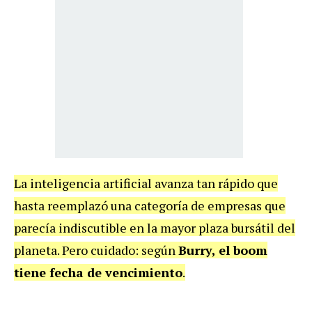
La inteligencia artificial avanza tan rápido que
hasta reemplazó una categoría de empresas que
parecía indiscutible en la mayor plaza bursátil del
planeta. Pero cuidado: según
Burry, el boom
tiene fecha de vencimiento
.