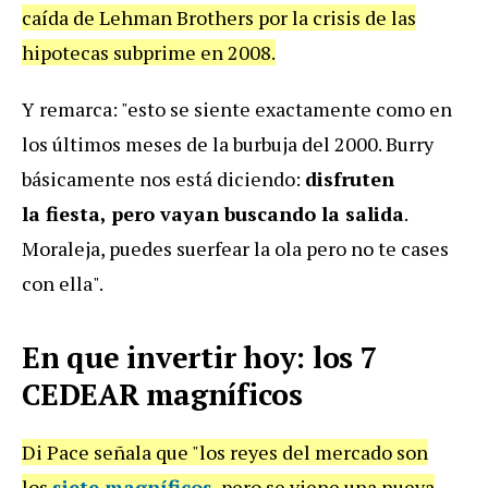
caída de Lehman Brothers por la crisis de las
hipotecas subprime en 2008.
Y remarca: "esto se siente exactamente
como en
los últimos meses de la burbuja del 2000. Burry
básicamente nos está diciendo:
disfruten
la
fiesta, pero vayan buscando la salida
.
Moraleja, puedes suerfear la ola pero no te cases
con ella".
En que invertir hoy: los 7
CEDEAR magníficos
Di Pace señala que "los reyes del mercado son
los
siete magníficos
, pero se viene una nueva