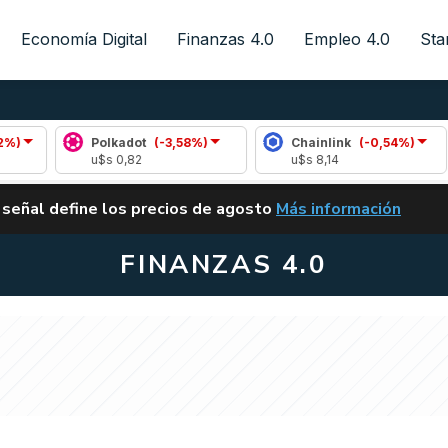
Economía Digital
Finanzas 4.0
Empleo 4.0
Sta
Polkadot
(-3,58%)
Chainlink
(-0,54%)
A
u$s 0,82
u$s 8,14
u$
ALERTA
 señal define los precios de agosto
Más información
VUELVE EL CARRY TRA
FINANZAS 4.0