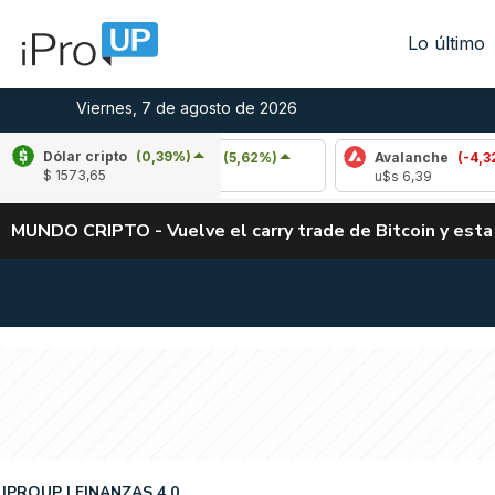
Lo último
Viernes, 7 de agosto de 2026
Dólar cripto
(0,39%)
Cardano
(5,62%)
Avalanche
(-4,32%)
$ 1573,65
u$s 0,20
u$s 6,39
MUNDO CRIPTO - Vuelve el carry trade de Bitcoin y esta
IPROUP
FINANZAS 4.0