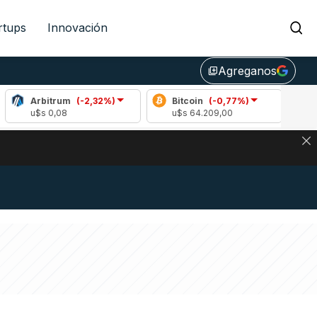
rtups
Innovación
Agreganos
library_add
rbitrum
(-2,32%)
Bitcoin
(-0,77%)
Ethereu
s 0,08
u$s 64.209,00
u$s 1896,
DE DE BITCOIN Y ESTA SEÑAL DEFINE LOS PRECIOS DE AG