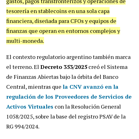
gastos, pagos transfronterizos y operaciones de
tesorería en stablecoins en una sola capa
financiera, diseñada para CFOs y equipos de
finanzas que operan en entornos complejos y
multi-moneda.
El contexto regulatorio argentino también marca
el terreno. El
Decreto 353/2025
creó el Sistema
de Finanzas Abiertas bajo la órbita del Banco
Central, mientras que
la
CNV
avanzó en la
regulación de los
Proveedores de Servicios de
Activos Virtuales
con la Resolución General
1058/2025, sobre la base del registro PSAV de la
RG 994/2024.