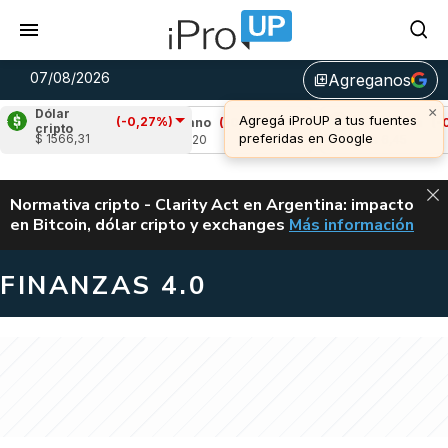
07/08/2026
Agreganos
library_add
×
Dólar
Agregá iProUP a tus fuentes
(-0,27%)
,90%)
Cardano
(-0,16%)
Avalanche
(-0,03
cripto
preferidas en Google
$ 1566,31
u$s 0,20
u$s 6,45
ALERTA
Normativa cripto - Clarity Act en Argentina: impacto
en Bitcoin, dólar cripto y exchanges
Más información
CLARITY ACT EN AR
FINANZAS 4.0