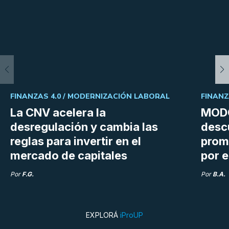
FINANZAS 4.0 /
MODERNIZACIÓN LABORAL
FINANZ
La CNV acelera la
MODO
desregulación y cambia las
desc
reglas para invertir en el
prom
mercado de capitales
por e
Por
F.G.
Por
B.A.
EXPLORÁ
iProUP