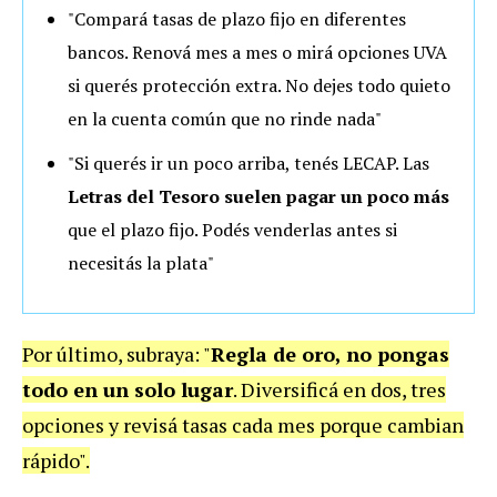
"Compará tasas de plazo fijo en diferentes
bancos. Renová mes a mes o mirá opciones UVA
si querés protección extra. No dejes todo quieto
en la cuenta común que no rinde nada"
"Si querés ir un poco arriba, tenés LECAP. Las
Letras del Tesoro suelen pagar un poco más
que el plazo fijo. Podés venderlas antes si
necesitás la plata"
Por último, subraya: "
Regla de oro, no pongas
todo en un solo lugar
. Diversificá en dos, tres
opciones y revisá tasas cada mes porque cambian
rápido".