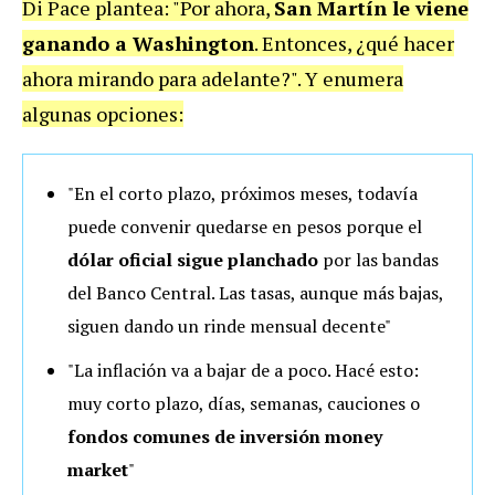
Di Pace plantea: "Por ahora,
San Martín le viene
ganando a Washington
. Entonces, ¿qué hacer
ahora mirando para adelante?". Y enumera
algunas opciones:
"En el corto plazo, próximos meses, todavía
puede convenir quedarse en pesos porque el
dólar oficial sigue planchado
por las bandas
del Banco Central. Las tasas, aunque más bajas,
siguen dando un rinde mensual decente"
"La inflación va a bajar de a poco. Hacé esto:
muy corto plazo, días, semanas, cauciones o
fondos comunes de inversión money
market
"