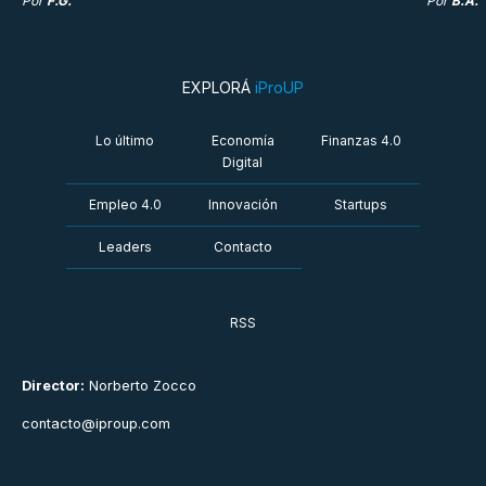
Por
F.G.
Por
B.A.
EXPLORÁ
iProUP
Lo último
Economía
Finanzas 4.0
Digital
Empleo 4.0
Innovación
Startups
Leaders
Contacto
RSS
Director:
Norberto Zocco
contacto@iproup.com