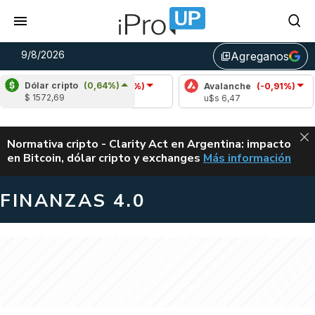
9/8/2026
Agreganos
library_add
Dólar cripto
(0,64%)
Cardano
(-1,63%)
Avalanche
(-0,91%)
$ 1572,69
u$s 0,20
u$s 6,47
ALERTA
Normativa cripto - Clarity Act en Argentina: impacto
en Bitcoin, dólar cripto y exchanges
Más información
CLARITY ACT EN AR
FINANZAS 4.0