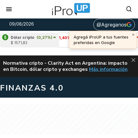
09/08/2026
Agreganos
library_add
Dólar cripto
(0,27%)
Cardano
(-1,40%)
Avalanche
(-1,11%)
$ 1571,82
u$s 0,20
u$s 6,48
ALERTA
Normativa cripto - Clarity Act en Argentina: impacto
en Bitcoin, dólar cripto y exchanges
Más información
CLARITY ACT EN AR
FINANZAS 4.0