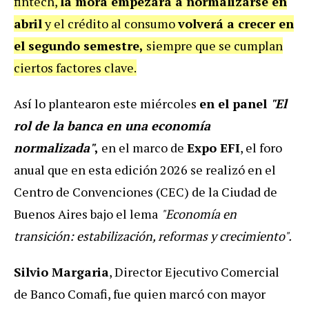
fintech,
la mora empezará a normalizarse en
abril
y el crédito al consumo
volverá a crecer en
el segundo semestre,
siempre que se cumplan
ciertos factores clave.
Así lo plantearon este miércoles
en el panel
"El
rol de la banca en una economía
normalizada"
,
en el marco de
Expo EFI
, el foro
anual que en esta edición 2026 se realizó en el
Centro de Convenciones (CEC) de la Ciudad de
Buenos Aires bajo el lema
"Economía en
transición: estabilización, reformas y crecimiento".
Silvio Margaria
, Director Ejecutivo Comercial
de Banco Comafi, fue quien marcó con mayor