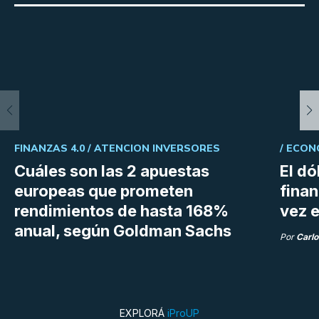
FINANZAS 4.0 /
ATENCION INVERSORES
/
ECON
Cuáles son las 2 apuestas
El dó
europeas que prometen
fina
rendimientos de hasta 168%
vez e
anual, según Goldman Sachs
Por
Carlo
EXPLORÁ
iProUP