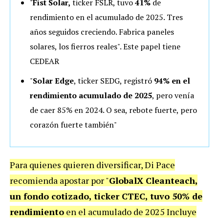
"
Fist Solar,
ticker FSLR, tuvo
41%
de
rendimiento en el acumulado de 2025. Tres
años seguidos creciendo. Fabrica paneles
solares, los fierros reales". Este papel tiene
CEDEAR
"
Solar Edge
, ticker SEDG, registró
94% en el
rendimiento acumulado de 2025
, pero venía
de caer 85% en 2024. O sea, rebote fuerte, pero
corazón fuerte también"
Para quienes quieren diversificar, Di Pace
recomienda apostar por "
GlobalX Cleanteach,
un fondo cotizado, ticker CTEC, tuvo 50% de
rendimiento
en el acumulado de 2025 Incluye