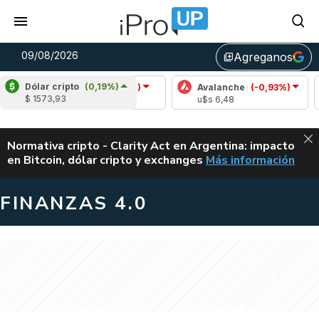
09/08/2026
Agreganos
library_add
Dólar cripto
(0,19%)
Cardano
(-0,02%)
Avalanche
(-0,93%)
$ 1573,93
u$s 0,20
u$s 6,48
ALERTA
Normativa cripto - Clarity Act en Argentina: impacto
en Bitcoin, dólar cripto y exchanges
Más información
CLARITY ACT EN AR
FINANZAS 4.0