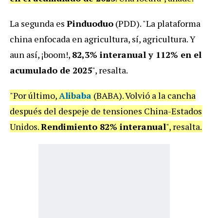
La segunda es
Pinduoduo
(PDD). "La plataforma
china enfocada en agricultura, sí, agricultura. Y
aun así, ¡boom!,
82,3% interanual y 112% en el
acumulado de 2025
", resalta.
"Por último,
Alibaba
(BABA). Volvió a la cancha
después del despeje de tensiones China-Estados
Unidos.
Rendimiento 82% interanual
", resalta.