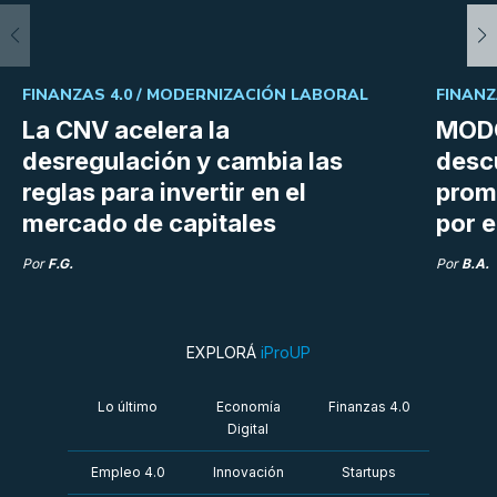
FINANZAS 4.0 /
MODERNIZACIÓN LABORAL
FINANZ
La CNV acelera la
MODO
desregulación y cambia las
desc
reglas para invertir en el
prom
mercado de capitales
por e
Por
F.G.
Por
B.A.
EXPLORÁ
iProUP
Lo último
Economía
Finanzas 4.0
Digital
Empleo 4.0
Innovación
Startups