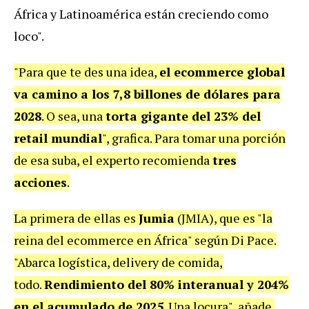
África y Latinoamérica están creciendo como
loco".
"Para que te des una idea,
el ecommerce global
va camino a los 7,8 billones de dólares para
2028
. O sea, una
torta gigante del 23% del
retail mundial
", grafica. Para tomar una porción
de esa suba, el experto recomienda
tres
acciones
.
La primera de ellas es
Jumia
(JMIA), que es "la
reina del ecommerce en África" según Di Pace.
"Abarca logística, delivery de comida,
todo.
Rendimiento del 80% interanual y 204%
en el acumulado de 2025
. Una locura", añade.