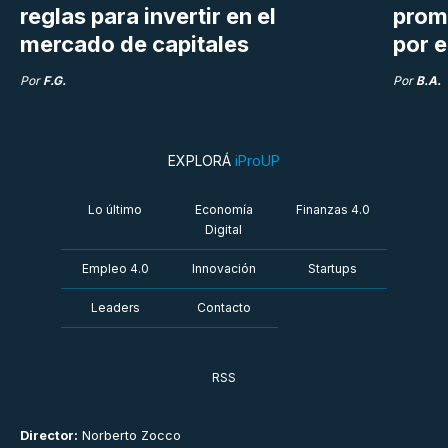
reglas para invertir en el
prom
mercado de capitales
por e
Por
F.G.
Por
B.A.
EXPLORÁ
iProUP
Lo último
Economía
Finanzas 4.0
Digital
Empleo 4.0
Innovación
Startups
Leaders
Contacto
RSS
Director:
Norberto Zocco