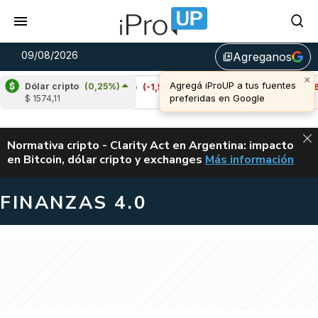
09/08/2026
Agreganos
library_add
Dólar cripto
(0,25%)
)
Cardano
(-1,54%)
Avalanche
(-1,46%)
$ 1574,11
u$s 0,20
u$s 6,46
ALERTA
Normativa cripto - Clarity Act en Argentina: impacto
en Bitcoin, dólar cripto y exchanges
Más información
CLARITY ACT EN AR
FINANZAS 4.0