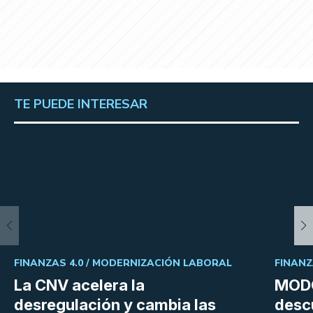
TE PUEDE INTERESAR
FINANZAS 4.0 /
MODERNIZACIÓN LABORAL
FINANZ
La CNV acelera la
MODO
desregulación y cambia las
desc