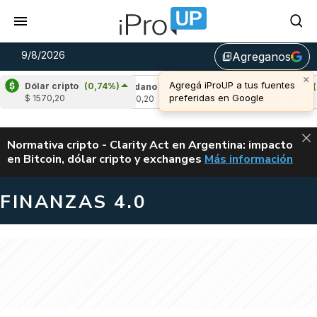
9/8/2026
Agreganos
library_add
×
Agregá iProUP a tus fuentes
Dólar cripto
(0,74%)
1,32%)
Cardano
(-0,78%)
Avalanche
(0,5
preferidas en Google
$ 1570,20
u$s 0,20
u$s 6,49
ALERTA
Normativa cripto - Clarity Act en Argentina: impacto
en Bitcoin, dólar cripto y exchanges
Más información
CLARITY ACT EN AR
FINANZAS 4.0