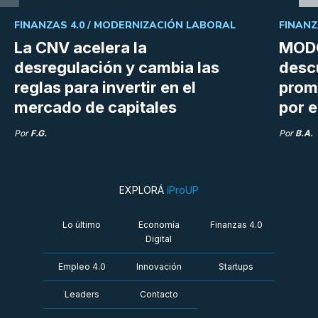
FINANZAS 4.0 /
MODERNIZACIÓN LABORAL
FINANZ
La CNV acelera la
MODO
desregulación y cambia las
desc
reglas para invertir en el
prom
mercado de capitales
por e
Por
F.G.
Por
B.A.
EXPLORÁ
iProUP
Lo último
Economía
Finanzas 4.0
Digital
Empleo 4.0
Innovación
Startups
Leaders
Contacto