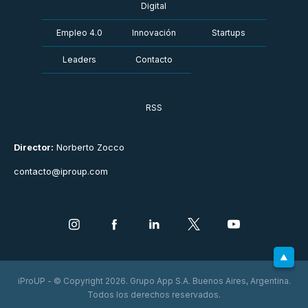
Digital
Empleo 4.0
Innovación
Startups
Leaders
Contacto
RSS
Director:
Norberto Zocco
contacto@iproup.com
iProUP - © Copyright 2026. Grupo App S.A. Buenos Aires, Argentina.
Todos los derechos reservados.