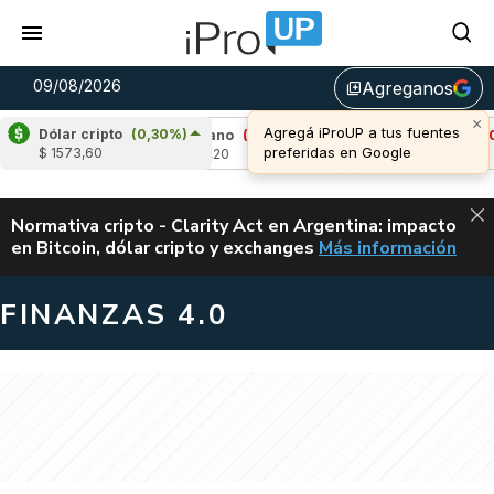
09/08/2026
Agreganos
library_add
Dólar cripto
(0,30%)
24%)
Cardano
(-1,81%)
Avalanche
(-0,49%
$ 1573,60
u$s 0,20
u$s 6,48
ALERTA
Normativa cripto - Clarity Act en Argentina: impacto
en Bitcoin, dólar cripto y exchanges
Más información
CLARITY ACT EN AR
FINANZAS 4.0