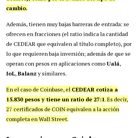
cambio.
Además, tienen muy bajas barreras de entrada: se
ofrecen en fracciones (el ratio indica la cantidad
de CEDEAR que equivalen al título completo), por
lo que requieren baja inversión; además de que se
operan con pesos en aplicaciones como
Ualá
,
IoL
,
Balanz
y similares.
En el caso de Coinbase, el
CEDEAR cotiza a
15.830 pesos y tiene un ratio de 27:1
. Es decir,
27 certificados de COIN equivalen a la acción
completa en Wall Street.