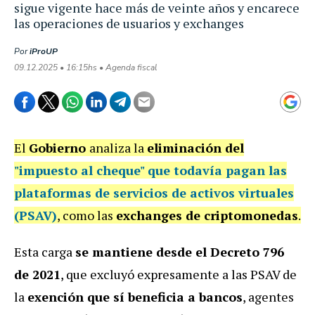
sigue vigente hace más de veinte años y encarece
las operaciones de usuarios y exchanges
Por
iProUP
09.12.2025 • 16:15hs • Agenda fiscal
El
Gobierno
analiza la
eliminación del
"impuesto al cheque"
que todavía pagan las
plataformas de servicios de activos virtuales
(PSAV)
, como las
exchanges de criptomonedas
.
Esta carga
se mantiene desde el Decreto 796
de 2021
, que excluyó expresamente a las PSAV de
la
exención que sí beneficia a bancos
, agentes