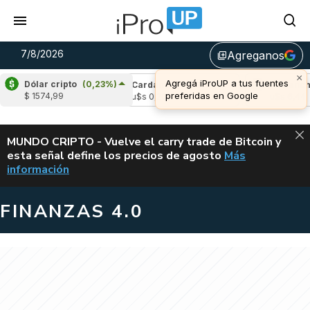
7/8/2026
Agreganos
library_add
×
Agregá iProUP a tus fuentes
Dólar cripto
(0,23%)
e
(-2,08%)
Cardano
(-4,53%)
Avalanche
(
preferidas en Google
$ 1574,99
,03
u$s 0,20
u$s 6,44
ALERTA
MUNDO CRIPTO - Vuelve el carry trade de Bitcoin y
esta señal define los precios de agosto
Más
VUELVE EL CAR
información
FINANZAS 4.0