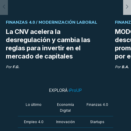
FINANZAS 4.0 /
MODERNIZACIÓN LABORAL
FINANZ
La CNV acelera la
MODO
desregulación y cambia las
desc
reglas para invertir en el
prom
mercado de capitales
por e
Por
F.G.
Por
B.A.
EXPLORÁ
iProUP
Lo último
Economía
Finanzas 4.0
Digital
Empleo 4.0
Innovación
Startups