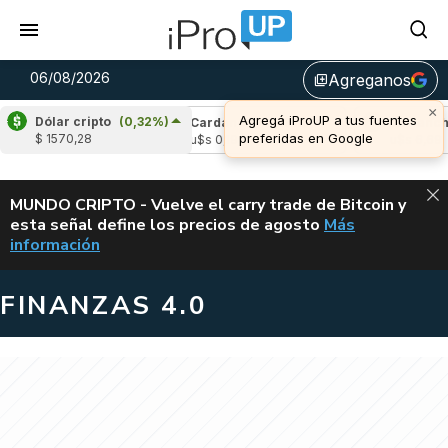
06/08/2026
Agreganos
library_add
×
Agregá iProUP a tus fuentes
Dólar cripto
(0,32%)
(-1,57%)
Cardano
(-2,63%)
Avalanche
(0
preferidas en Google
$ 1570,28
05
u$s 0,19
u$s 6,69
ALERTA
MUNDO CRIPTO - Vuelve el carry trade de Bitcoin y
esta señal define los precios de agosto
Más
VUELVE EL CAR
información
FINANZAS 4.0