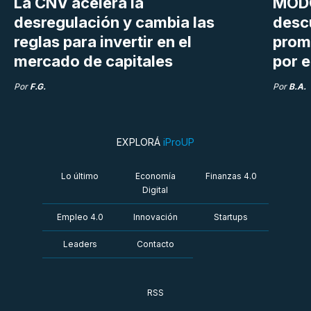
La CNV acelera la
MODO
desregulación y cambia las
desc
reglas para invertir en el
prom
mercado de capitales
por e
Por
F.G.
Por
B.A.
EXPLORÁ
iProUP
Lo último
Economía
Finanzas 4.0
Digital
Empleo 4.0
Innovación
Startups
Leaders
Contacto
RSS