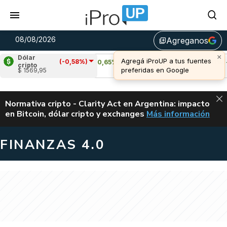
08/08/2026
Agreganos
library_add
Dólar
(-0,58%)
Cardano
(0,65%)
Avalanche
(1,51%)
cripto
$ 1569,95
u$s 0,20
u$s 6,54
ALERTA
Normativa cripto - Clarity Act en Argentina: impacto
en Bitcoin, dólar cripto y exchanges
Más información
CLARITY ACT EN AR
FINANZAS 4.0