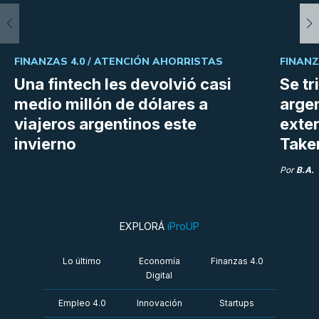
FINANZAS 4.0 /
ATENCIÓN AHORRISTAS
FINANZ
Una fintech les devolvió casi
Se tr
medio millón de dólares a
argen
viajeros argentinos este
exter
invierno
Take
Por
B.A.
EXPLORÁ
iProUP
Lo último
Economía
Finanzas 4.0
Digital
Empleo 4.0
Innovación
Startups