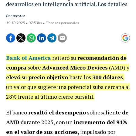
desarrollos en inteligencia artificial. Los detalles
Por
iProUP
19.10.2025 • 07:53hs • Finanzas personales
Bank of America
reiteró su
recomendación
de
compra
sobre
Advanced Micro Devices
(AMD) y
elevó
su
precio objetivo
hasta los
300 dólares
,
un valor que sugiere una potencial suba cercana al
28% frente al último cierre bursátil.
El banco
resaltó el desempeño
sobresaliente
de
AMD
durante 2025, con un
incremento del 94%
en el valor de sus acciones
, impulsado por