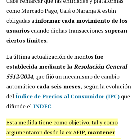
Cabe remarcar que las entidades y plataformas
como Mercado Pago, Ualá o Naranja X están
obligadas a
informar cada movimiento de los
usuarios
cuando dichas transacciones
superan
ciertos límites.
La última actualización de montos
fue
establecida mediante la
Resolución General
5512/2024
, que fijó un mecanismo de cambio
automático
cada seis meses,
según la evolución
del
Índice de Precios al Consumidor (IPC)
que
difunde el
INDEC
.
Esta medida tiene como objetivo, tal y como
argumentaron desde la ex AFIP,
mantener