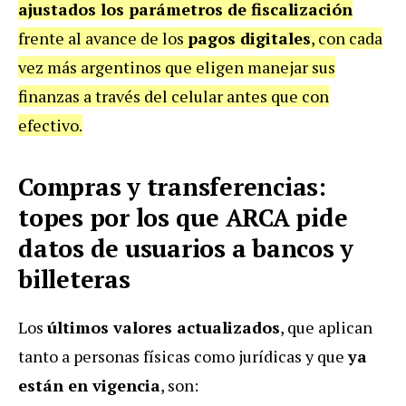
ajustados los parámetros de fiscalización
frente al avance de los
pagos digitales
, con cada
vez más argentinos que eligen manejar sus
finanzas a través del celular antes que con
efectivo.
Compras y transferencias:
topes por los que ARCA pide
datos de usuarios a bancos y
billeteras
Los
últimos valores actualizados
, que aplican
tanto a personas físicas como jurídicas y que
ya
están en vigencia
, son: