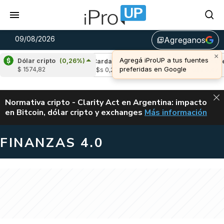
09/08/2026
Agreganos
library_add
×
Agregá iProUP a tus fuentes
Dólar cripto
(0,26%)
(-0,24%)
Cardano
(-1,81%)
Avalanche
(-
preferidas en Google
$ 1574,82
4
u$s 0,20
u$s 6,47
ALERTA
Normativa cripto - Clarity Act en Argentina: impacto
en Bitcoin, dólar cripto y exchanges
Más información
CLARITY ACT EN AR
FINANZAS 4.0