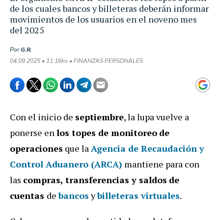
de los cuales bancos y billeteras deberán informar
movimientos de los usuarios en el noveno mes
del 2025
Por
G.R.
04.09.2025 • 11:16hs • FINANZAS PERSONALES
Con el inicio de
septiembre
, la lupa vuelve a
ponerse en
los topes de monitoreo
de
operaciones
que la
Agencia de Recaudación y
Control Aduanero (ARCA)
mantiene para con
las
compras, transferencias y saldos
de
cuentas
de
bancos
y
billeteras virtuales
.