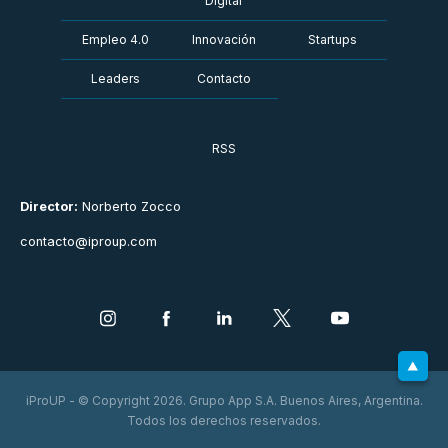
Digital
Empleo 4.0
Innovación
Startups
Leaders
Contacto
RSS
Director:
Norberto Zocco
contacto@iproup.com
iProUP - © Copyright 2026. Grupo App S.A. Buenos Aires, Argentina.
Todos los derechos reservados.