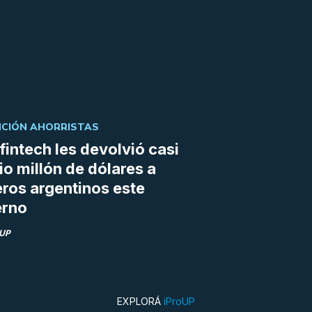
CIÓN AHORRISTAS
fintech les devolvió casi
o millón de dólares a
eros argentinos este
erno
oUP
EXPLORÁ
iProUP