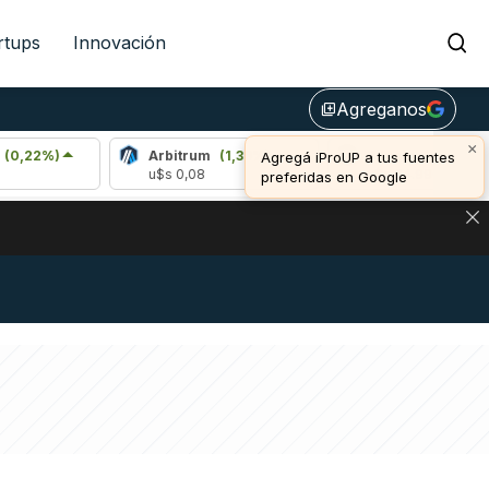
rtups
Innovación
Agreganos
library_add
×
%)
Arbitrum
(1,39%)
Bitcoin
(0,13%)
Agregá iProUP a tus fuentes
u$s 0,08
u$s 64.990,00
preferidas en Google
NA: IMPACTO EN BITCOIN, DÓLAR CRIPTO Y EXCHANGES