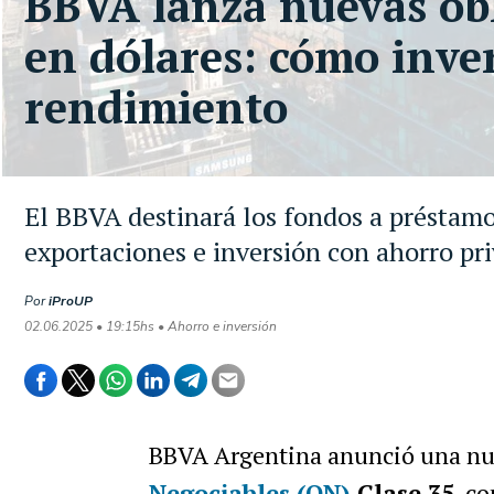
BBVA lanza nuevas obl
en dólares: cómo invert
rendimiento
El BBVA destinará los fondos a préstam
exportaciones e inversión con ahorro pri
Por
iProUP
02.06.2025 • 19:15hs • Ahorro e inversión
BBVA Argentina anunció una n
Negociables (ON)
Clase 35
, c