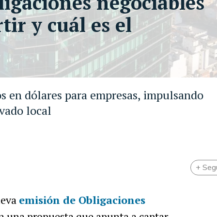
igaciones negociables
ir y cuál es el
os en dólares para empresas, impulsando
vado local
+ Seg
ueva
emisión de
Obligaciones
on una propuesta que apunta a captar