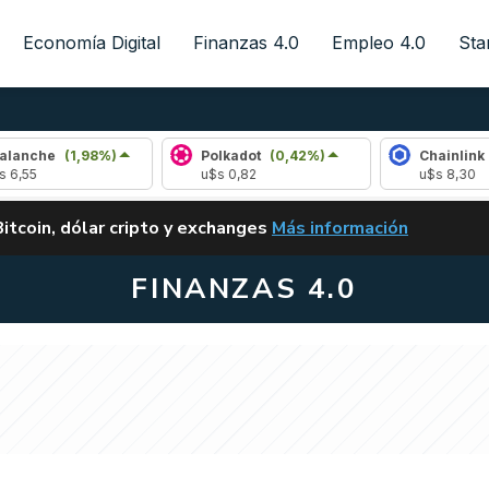
Economía Digital
Finanzas 4.0
Empleo 4.0
Sta
e
(1,98%)
Polkadot
(0,42%)
Chainlink
(0,22
u$s 0,82
u$s 8,30
ALERTA
Bitcoin, dólar cripto y exchanges
Más información
CLARITY ACT EN ARGENTI
FINANZAS 4.0