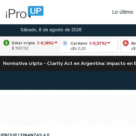
Lo último
Sábado, 8 de agosto de 2026
Dólar cripto
(-0,18%)
pple
(0,15%)
Cardano
(-0,57%)
Avalanch
$ 1567,52
s 1,04
u$s 0,20
u$s 6,55
Normativa cripto - Clarity Act en Argentina: impacto en 
IPROUP
FINANZAS 4.0