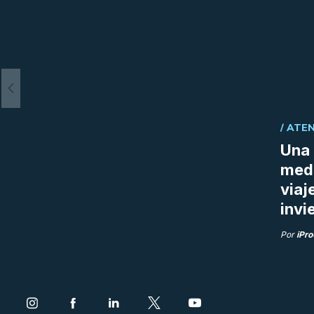
/
ATEN
Una 
medi
viaj
invi
Por
iPr