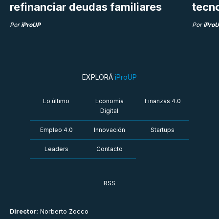
refinanciar deudas familiares
tecn
Por
iProUP
Por
iPro
EXPLORÁ
iProUP
Lo último
Economía
Finanzas 4.0
Digital
Empleo 4.0
Innovación
Startups
Leaders
Contacto
RSS
Director:
Norberto Zocco