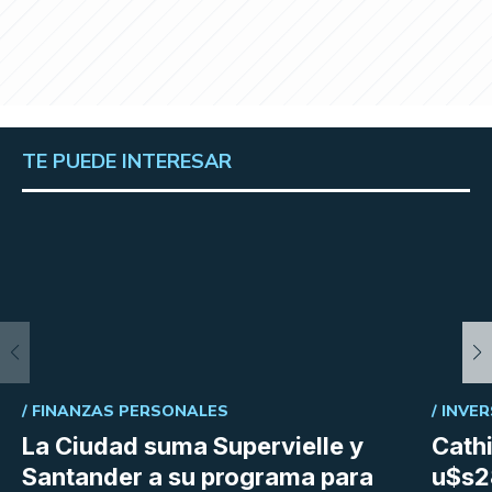
TE PUEDE INTERESAR
/
FINANZAS PERSONALES
/
INVER
La Ciudad suma Supervielle y
Cath
Santander a su programa para
u$s28