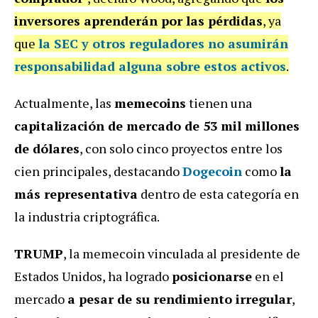
inversores aprenderán por las pérdidas
, ya
que
la SEC y otros reguladores no asumirán
responsabilidad alguna sobre estos activos
.
Actualmente, las
memecoins
tienen una
capitalización de mercado de 53 mil millones
de dólares
, con solo cinco proyectos entre los
cien principales, destacando
Dogecoin
como
la
más representativa
dentro de esta categoría en
la industria criptográfica.
TRUMP
, la memecoin vinculada al presidente de
Estados Unidos, ha logrado
posicionarse
en el
mercado
a pesar de su rendimiento irregular
,