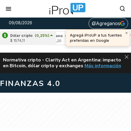
09/08/2026
Agreganos
library_add
×
Agregá iProUP a tus fuentes
Dólar cripto
(0,25%)
22%)
Cardano
(-1,54%)
Avalanche
(-1,46%
preferidas en Google
$ 1574,11
u$s 0,20
u$s 6,46
ALERTA
Normativa cripto - Clarity Act en Argentina: impacto
en Bitcoin, dólar cripto y exchanges
Más información
CLARITY ACT EN AR
FINANZAS 4.0