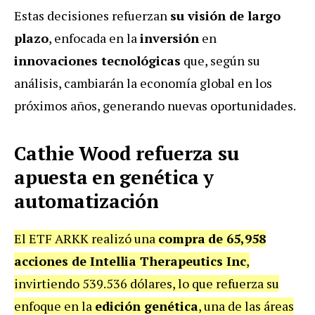
Estas decisiones refuerzan
su visión de largo
plazo
, enfocada en la
inversión
en
innovaciones tecnológicas
que, según su
análisis, cambiarán la economía global en los
próximos años, generando nuevas oportunidades.
Cathie Wood refuerza su
apuesta en genética y
automatización
El ETF ARKK realizó una
compra
de 65,958
acciones de Intellia Therapeutics Inc
,
invirtiendo 539.536 dólares, lo que refuerza su
enfoque en la
edición genética
, una de las áreas