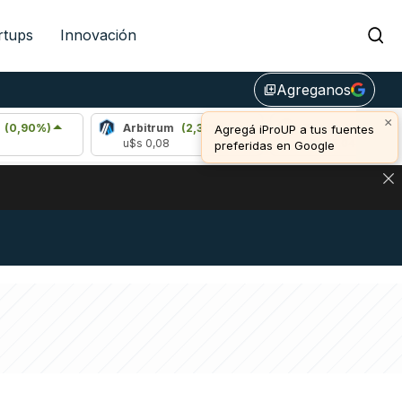
rtups
Innovación
Agreganos
library_add
×
)
Arbitrum
(2,31%)
Bitcoin
(0,44%)
Agregá iProUP a tus fuentes
u$s 0,08
u$s 65.043,00
preferidas en Google
NA: IMPACTO EN BITCOIN, DÓLAR CRIPTO Y EXCHANGES