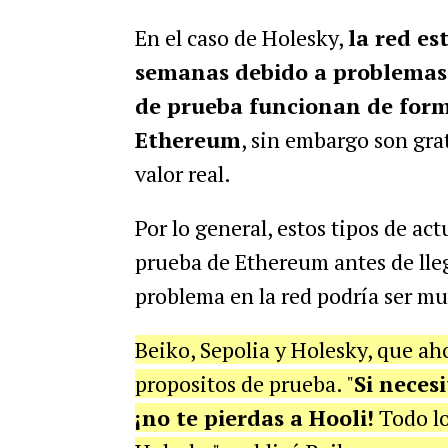
En el caso de Holesky,
la red e
semanas debido a problemas
de prueba funcionan de forma
Ethereum
, sin embargo son gra
valor real.
Por lo general, estos tipos de ac
prueba de Ethereum antes de llega
problema en la red podría ser m
Beiko, Sepolia y Holesky, que aho
propositos de prueba. "
Si necesi
¡no te pierdas a Hooli!
Todo lo