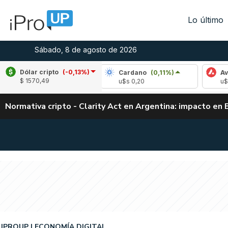
Lo último
Sábado, 8 de agosto de 2026
Dólar cripto
(-0,13%)
ple
(2,76%)
Cardano
(0,11%)
Avalanche
$ 1570,49
 1,05
u$s 0,20
u$s 6,54
Normativa cripto - Clarity Act en Argentina: impacto en 
IPROUP
ECONOMÍA DIGITAL