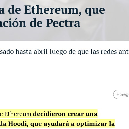
a de Ethereum, que
ación de Pectra
sado hasta abril luego de que las redes ant
+ Seg
 de Ethereum
decidieron crear una
da Hoodi, que ayudará a optimizar la