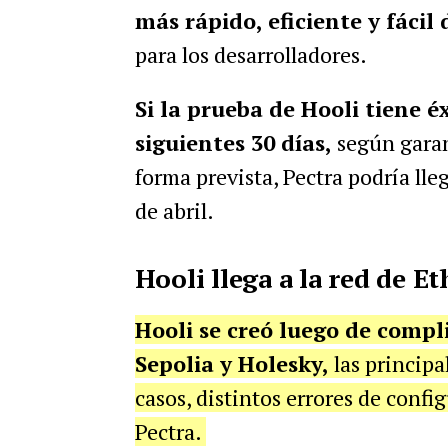
más rápido, eficiente y fácil 
para los desarrolladores.
Si la prueba de Hooli tiene éx
siguientes 30 días,
según garan
forma prevista,
Pectra podría lleg
de abril.
Hooli llega a la red de 
Hooli se creó luego de compl
Sepolia y Holesky,
las princip
casos, distintos errores de confi
Pectra.