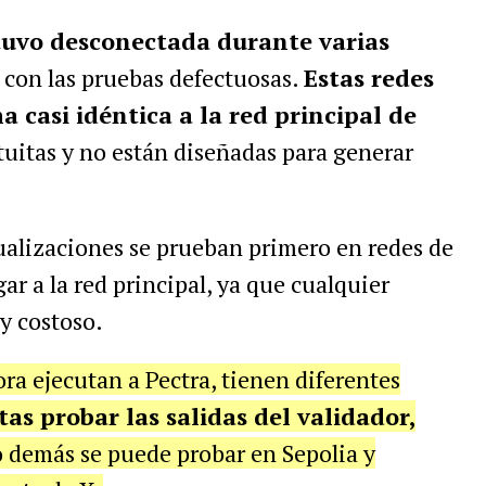
stuvo desconectada durante varias
con las pruebas defectuosas.
Estas redes
 casi idéntica a la red principal de
tuitas y no están diseñadas para generar
tualizaciones se prueban primero en redes de
r a la red principal, ya que cualquier
uy costoso.
ra ejecutan a Pectra, tienen diferentes
tas probar las salidas del validador,
 demás se puede probar en Sepolia y