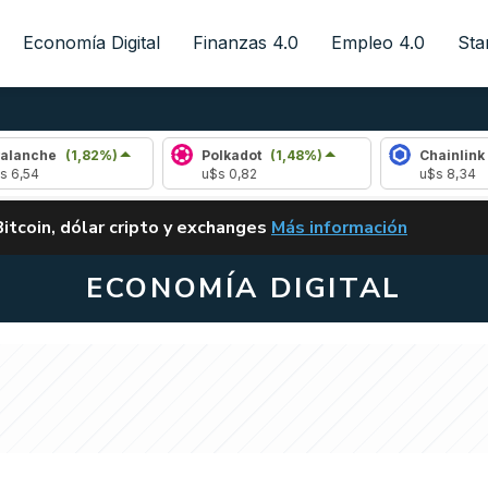
Economía Digital
Finanzas 4.0
Empleo 4.0
Sta
(1,82%)
Polkadot
(1,48%)
Chainlink
(0,90%
u$s 0,82
u$s 8,34
ALERTA
Bitcoin, dólar cripto y exchanges
Más información
CLARITY ACT EN ARGENTI
ECONOMÍA DIGITAL