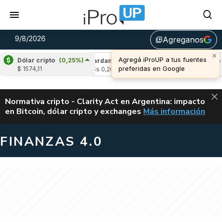
9/8/2026
Agreganos
library_add
×
Agregá iProUP a tus fuentes
Dólar cripto
(0,25%)
(0,22%)
Cardano
(-1,54%)
Avalanche
(-1
preferidas en Google
$ 1574,11
u$s 0,20
u$s 6,46
ALERTA
Normativa cripto - Clarity Act en Argentina: impacto
en Bitcoin, dólar cripto y exchanges
Más información
CLARITY ACT EN AR
FINANZAS 4.0