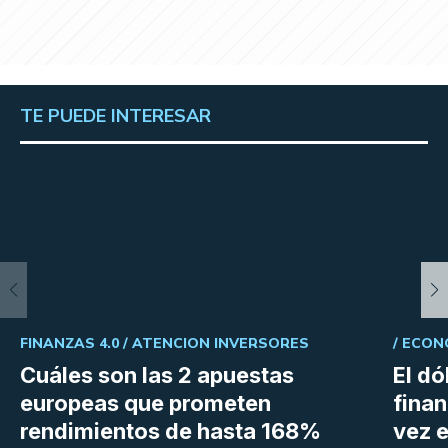
TE PUEDE INTERESAR
FINANZAS 4.0 /
ATENCION INVERSORES
/
ECON
Cuáles son las 2 apuestas
El dó
europeas que prometen
fina
rendimientos de hasta 168%
vez e