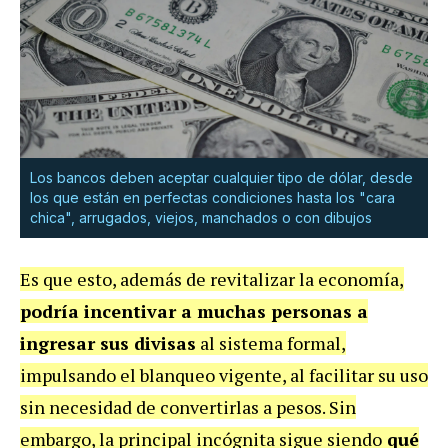
Los bancos deben aceptar cualquier tipo de dólar, desde
los que están en perfectas condiciones hasta los "cara
chica", arrugados, viejos, manchados o con dibujos
Es que esto, además de revitalizar la economía,
podría incentivar a muchas personas a
ingresar sus divisas
al sistema formal,
impulsando el blanqueo vigente, al facilitar su uso
sin necesidad de convertirlas a pesos. Sin
embargo, la principal incógnita sigue siendo
qué