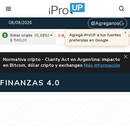
08/08/2026
Agreganos
library_add
×
Agregá iProUP a tus fuentes
Dólar cripto
(0,28%)
Cardano
(-0,71%)
Avalanche
(0,34%)
preferidas en Google
$ 1569,20
u$s 0,20
u$s 6,53
ALERTA
Normativa cripto - Clarity Act en Argentina: impacto
en Bitcoin, dólar cripto y exchanges
Más información
CLARITY ACT EN AR
FINANZAS 4.0