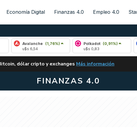
Economía Digital
Finanzas 4.0
Empleo 4.0
Sta
Avalanche
(1,76%)
Polkadot
(0,91%)
Chainl
u$s 6,54
u$s 0,83
u$s 8,2
ALERTA
Bitcoin, dólar cripto y exchanges
Más información
CLARITY ACT EN ARGENTI
FINANZAS 4.0