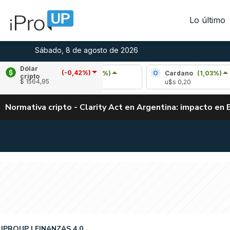
Lo último
Sábado, 8 de agosto de 2026
Dólar
(-0,42%)
Ripple
(1,93%)
Cardano
(1,03%)
cripto
$ 1564,95
u$s 1,04
u$s 0,20
Normativa cripto - Clarity Act en Argentina: impacto en 
IPROUP
FINANZAS 4.0