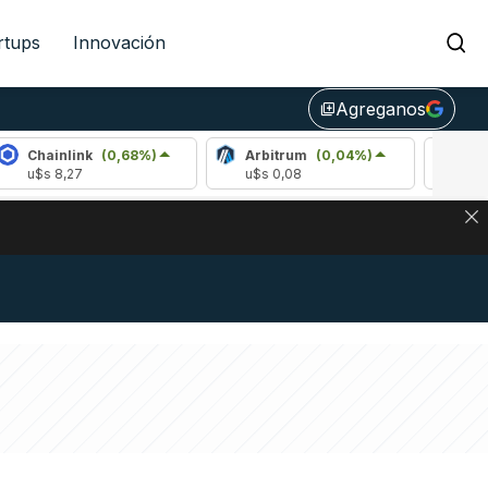
rtups
Innovación
Agreganos
library_add
ink
(0,68%)
Arbitrum
(0,04%)
Bitcoin
(1,23%
7
u$s 0,08
u$s 65.009,00
NA: IMPACTO EN BITCOIN, DÓLAR CRIPTO Y EXCHANGES