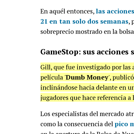
En aquél entonces,
las accione
21 en tan solo dos semanas
, 
sobreprecio mostrado en la bolsa
GameStop: sus acciones 
Gill, que fue investigado por las
película '
Dumb Money
', public
inclinándose hacia delante en un
jugadores que hace referencia a 
Los especialistas del mercado at
como la consecuencia del
pico 
en la apertura de la Bolsa de Nue