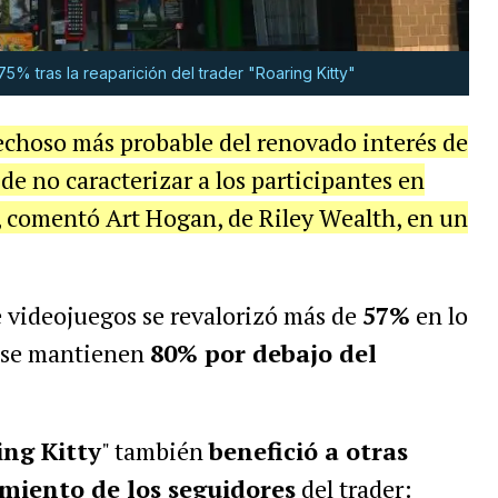
% tras la reaparición del trader "Roaring Kitty"
pechoso más probable del renovado interés de
 de no caracterizar a los participantes en
 comentó Art Hogan, de Riley Wealth, en un
de videojuegos se revalorizó más de
57%
en lo
 se mantienen
80% por debajo del
ing Kitty
" también
benefició a otras
miento de los seguidores
del trader: