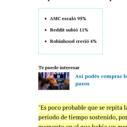
AMC escaló 95%
Reddit subió 11%
Robinhood creció 4%
Te puede interesar
Así podés comprar bo
pasos
"Es poco probable que se repita l
periodo de tiempo sostenido, por
momento en el que había un mon