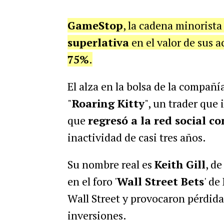
GameStop
, la cadena minorist
superlativa
en el valor de sus 
75%
.
El alza en la bolsa de la compañí
"
Roaring Kitty
", un trader que 
que
regresó a la red social 
inactividad de casi tres años.
Su nombre real es
Keith Gill
, d
en el foro '
Wall Street Bets
' de
Wall Street y provocaron pérdida
inversiones.