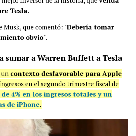
mejor inversor de la historia, que
venda
re Tesla
.
 de Musk, que comentó:
"
Debería tomar
imiento obvio
".
a sumar a Warren Buffett a Tesla
n un
contexto desfavorable para Apple
ingresos en el segundo trimestre fiscal de
de 4% en los ingresos totales y un
as de iPhone
.