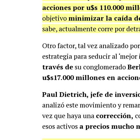
acciones por u$s 110.000 mil
objetivo
minimizar la caída d
sabe, actualmente corre por detr
Otro factor, tal vez analizado p
estrategia para seducir al ‘mejor 
través de
su conglomerado
Ber
u$s17.000 millones en accion
Paul Dietrich, jefe de inver
analizó este movimiento y rema
vez que haya una
corrección,
co
esos activos
a precios mucho 