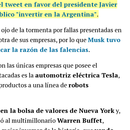
el tweet en favor del presidente Javier
úblico
"
invertir en la Argentina
"
.
ojo de la tormenta por fallas presentadas en
 otra de sus empresas, por lo que
Musk tuvo
car la razón de las falencias
.
on las únicas empresas que posee el
tacadas es la
automotriz eléctrica Tesla
,
productos a una línea de
robots
en la bolsa de valores de Nueva York
y,
ió al multimillonario
Warren Buffet
,