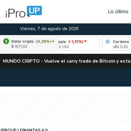
Lo último
Viernes, 7 de agosto de 2026
Dólar cripto
(0,28%)
09%)
Ripple
(-1,17%)
Cardano
(4,67%)
$ 1571,02
u$s 1,03
u$s 0,20
MUNDO CRIPTO - Vuelve el carry trade de Bitcoin y esta
IPROUP
FINANZAS 4.0