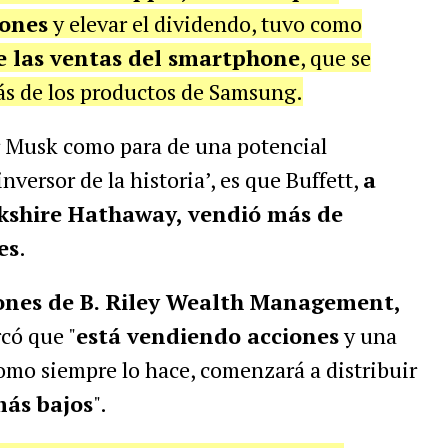
lones
y elevar el dividendo, tuvo como
e las ventas del smartphone
, que se
ás de los productos de Samsung.
or Musk como para de una potencial
inversor de la historia’, es que Buffett,
a
kshire Hathaway, vendió más de
es
.
siones de B. Riley Wealth Management,
rcó que
"
está vendiendo acciones
y una
mo siempre lo hace, comenzará a distribuir
más bajos
".