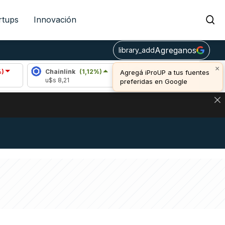
rtups
Innovación
Agreganos
library_add
×
Chainlink
(1,12%)
Arbitrum
(-2,26%)
Bitc
Agregá iProUP a tus fuentes
u$s 8,21
u$s 0,08
u$s 
preferidas en Google
DE DE BITCOIN Y ESTA SEÑAL DEFINE LOS PRECIOS DE AG