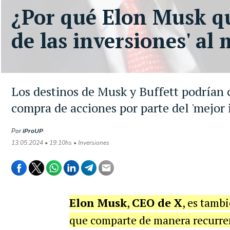
¿Por qué Elon Musk qu
de las inversiones' al
Los destinos de Musk y Buffett podrían 
compra de acciones por parte del 'mejor 
Por
iProUP
13.05.2024 • 19:10hs • Inversiones
Elon Musk
,
CEO de X
, es tamb
que comparte de manera recurren