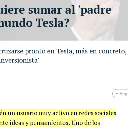
iere sumar al 'padre
 mundo Tesla?
cruzarse pronto en Tesla, más en concreto, 
inversionista'
+ Seg
ién un usuario muy activo en redes sociales
te ideas y pensamientos. Uno de los