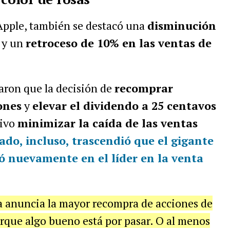
 Apple, también se destacó una
disminución
y un
retroceso de 10% en las ventas de
aron que la decisión de
recomprar
ones
y
elevar el dividendo a 25 centavos
tivo
minimizar la caída de las ventas
ado, incluso, trascendió que el gigante
ó nuevamente en el líder en la venta
 anuncia la mayor recompra de acciones de
orque algo bueno está por pasar. O al menos