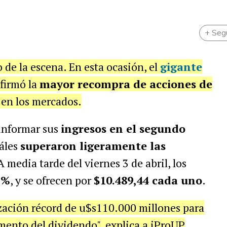
+ Seg
o de la escena. En esta ocasión, el
gigante
firmó la
mayor recompra de acciones de
 en los mercados.
 informar sus
ingresos en el segundo
áles
superaron ligeramente las
A media tarde del viernes 3 de abril, los
1%
, y se ofrecen por
$10.489,44 cada uno
.
ación récord de u$s110.000 millones para
mento del dividendo", explica a iProUP