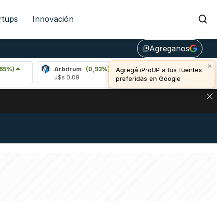
rtups
Innovación
Agreganos
library_add
×
Arbitrum
(0,93%)
Bitcoin
(-0,05%)
Agregá iProUP a tus fuentes
u$s 0,08
u$s 64.980,00
preferidas en Google
NA: IMPACTO EN BITCOIN, DÓLAR CRIPTO Y EXCHANGES