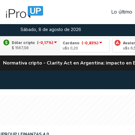
Lo último
Sábado, 8 de agosto de 2026
Dólar cripto
(-0,17%)
-0,06%)
Cardano
(-0,83%)
Avalanche
(1,41
$ 1567,58
u$s 0,20
u$s 6,54
Normativa cripto - Clarity Act en Argentina: impacto en 
IPROUP
FINANZAS 4.0