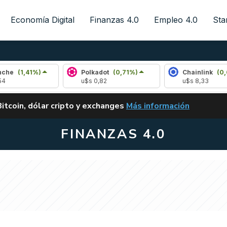
Economía Digital
Finanzas 4.0
Empleo 4.0
Sta
%)
Polkadot
(0,71%)
Chainlink
(0,65%)
u$s 0,82
u$s 8,33
ALERTA
Bitcoin, dólar cripto y exchanges
Más información
CLARITY ACT EN ARGENTI
FINANZAS 4.0