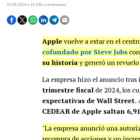
03.05.2024 • 15:10hs • Inversiones
Apple
vuelve a estar en el centr
cofundado por Steve Jobs
con
su historia
y generó un revuelo
La empresa hizo el anuncio tras
trimestre fiscal
de 2024, los cu
expectativas de Wall Street
.
CEDEAR
de Apple saltan 6,9
"La empresa anunció una autoriz
recompra de acciones y un incre