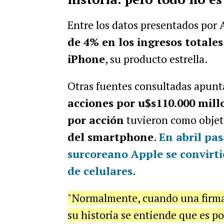
Entre los datos presentados por
de 4% en los ingresos totales
iPhone
, su producto estrella.
Otras fuentes consultadas apunt
acciones por u$s110.000 mill
por acción
tuvieron como obje
del smartphone
.
En abril pas
surcoreano Apple se convirti
de celulares
.
"Normalmente, cuando una firma
su historia se entiende que es p