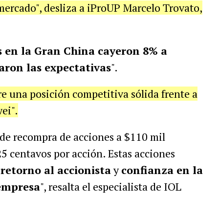
 mercado", desliza a iProUP Marcelo Trovato,
 en la Gran China cayeron 8% a
aron las expectativas
".
e una posición competitiva sólida frente a
ei".
de recompra de acciones a $110 mil
25 centavos por acción. Estas acciones
 retorno al accionista
y
confianza en la
 empresa
", resalta el especialista de IOL