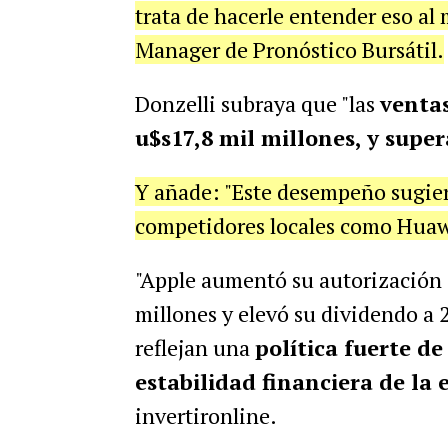
trata de hacerle entender eso al
Manager de Pronóstico Bursátil.
Donzelli subraya que "las
ventas
u$s17,8 mil millones, y super
Y añade: "Este desempeño sugier
competidores locales como Huaw
"Apple aumentó su autorización 
millones y elevó su dividendo a 
reflejan una
política fuerte de
estabilidad financiera de la
invertironline.