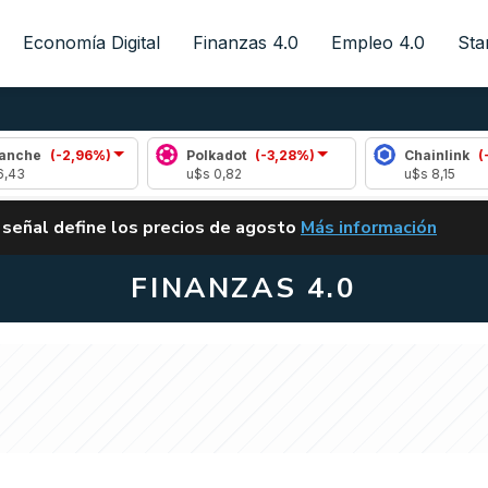
Economía Digital
Finanzas 4.0
Empleo 4.0
Sta
,96%)
Polkadot
(-3,28%)
Chainlink
(-0,33%)
u$s 0,82
u$s 8,15
ALERTA
 señal define los precios de agosto
Más información
VUELVE EL CARRY TRA
FINANZAS 4.0