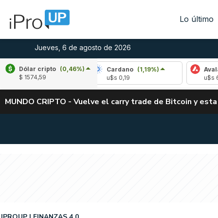
Lo último
Jueves, 6 de agosto de 2026
Dólar cripto
(0,46%)
(-1,55%)
Cardano
(1,19%)
Avalanche
(-2
$ 1574,59
u$s 0,19
u$s 6,43
MUNDO CRIPTO - Vuelve el carry trade de Bitcoin y esta
IPROUP
FINANZAS 4.0