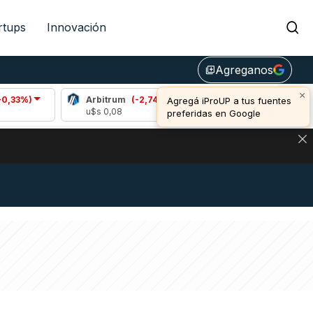
rtups
Innovación
Agreganos
library_add
×
Arbitrum
(-2,74%)
Bitcoin
(0,07%)
Agregá iProUP a tus fuentes
u$s 0,08
u$s 64.468,00
preferidas en Google
DE DE BITCOIN Y ESTA SEÑAL DEFINE LOS PRECIOS DE AG