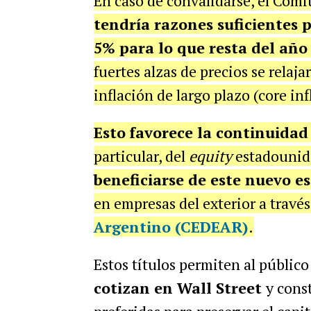
En caso de convalidarse, el Com
tendría razones suficientes 
5% para lo que resta del año
fuertes alzas de precios se relaj
inflación de largo plazo (core inf
Esto
favorece la continuidad
particular, del
equity
estadounid
beneficiarse de este nuevo e
en empresas del exterior a través
Argentino
(CEDEAR
)
.
Estos títulos permiten al públic
cotizan en Wall Street
y cons