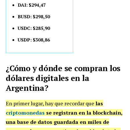
DAI: $294,47
BUSD: $298,50
USDC: $285,90
USDP: $308,86
¿Cómo y dónde se compran los
dólares digitales en la
Argentina?
En primer lugar, hay que recordar que
las
criptomonedas
se registran en la blockchain,
una base de datos guardada en miles de