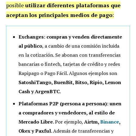
posible
utilizar diferentes plataformas que
aceptan
los principales medios de pago
:
Exchanges
:
compran y venden directamente
al público
, a cambio de una comisión incluida
en la cotización. Se abonan con transferencias
bancarias o fintech, tarjetas de crédito y redes
Rapipago o Pago Fácil. Algunos ejemplos son
SatoshiTango, BuenBit, Bitso, Ripio, Lemon
Cash y ArgenBTC
.
Plataformas P2P (persona a persona): unen
a compradores y vendedores, al estilo de
Mercado Libre
. Por ejemplo,
Airtm,
Binance
,
Okex y Paxful
. Además de transferencias y