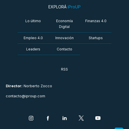
EXPLORÁ
iProUP
Lo último
Economía
Finanzas 4.0
Digital
Empleo 4.0
Innovación
Startups
Leaders
Contacto
RSS
Director:
Norberto Zocco
contacto@iproup.com