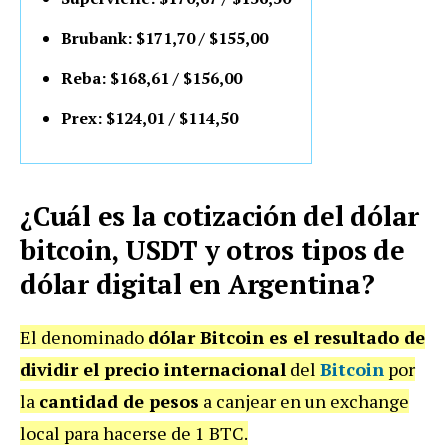
Brubank: $171,70 / $155,00
Reba: $168,61 / $156,00
Prex: $124,01 / $114,50
¿Cuál es la cotización del dólar
bitcoin, USDT y otros tipos de
dólar digital en Argentina?
El denominado
dólar Bitcoin es el resultado de
dividir el precio internacional
del
Bitcoin
por
la
cantidad de pesos
a canjear en un exchange
local para hacerse de 1 BTC.