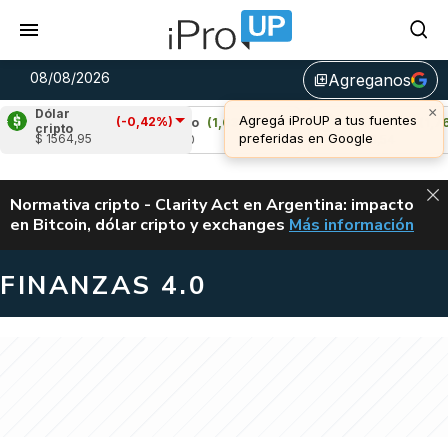
08/08/2026
Agreganos
library_add
Dólar
(-0,42%)
Cardano
(1,03%)
Avalanche
(1,76%)
cripto
$ 1564,95
u$s 0,20
u$s 6,54
ALERTA
Normativa cripto - Clarity Act en Argentina: impacto
en Bitcoin, dólar cripto y exchanges
Más información
CLARITY ACT EN AR
FINANZAS 4.0