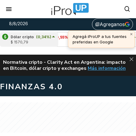
8/8/2026
Agreganos
library_add
Dólar cripto
(0,34%)
Cardano
(-0,55%)
Avalanche
(1,09%)
$ 1570,79
u$s 0,20
u$s 6,53
ALERTA
Normativa cripto - Clarity Act en Argentina: impacto
en Bitcoin, dólar cripto y exchanges
Más información
CLARITY ACT EN AR
FINANZAS 4.0