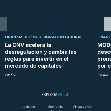
FINANZAS 4.0 /
MODERNIZACIÓN LABORAL
FINANZ
La CNV acelera la
MODO
desregulación y cambia las
desc
reglas para invertir en el
prom
mercado de capitales
por e
Por
F.G.
Por
B.A.
EXPLORÁ
iProUP
Lo último
Economía
Finanzas 4.0