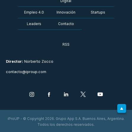
Digital
Empleo 4.0
Innovación
Startups
Leaders
Contacto
RSS
Director:
Norberto Zocco
contacto@iproup.com
iProUP - © Copyright 2026. Grupo App S.A. Buenos Aires, Argentina.
Todos los derechos reservados.