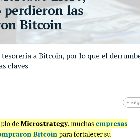
 perdieron las
on Bitcoin
esorería a Bitcoin, por lo que el derrumbe
as claves
+ Seg
mplo de
Microstrategy
, muchas
empresas
compraron Bitcoin
para fortalecer su