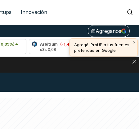
rtups
Innovación
Agreganos
library_add
×
Arbitrum
(-1,42%)
Bitcoin
(-0,34%)
Agregá iProUP a tus fuentes
u$s 0,08
u$s 64.752,00
preferidas en Google
NA: IMPACTO EN BITCOIN, DÓLAR CRIPTO Y EXCHANGES