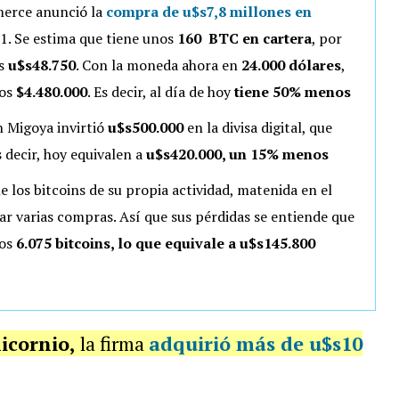
merce anunció la
compra de
u$s7,8 millones en
1. Se estima que tiene unos
160 BTC en cartera
, por
os
u$s48.750
. Con la moneda ahora en
24.000 dólares
,
nos
$4.480.000
. Es decir, al día de hoy
tiene 50% menos
n Migoya invirtió
u$s500.000
en la divisa digital, que
s decir, hoy equivalen a
u$s420.000, un 15% menos
e los bitcoins de su propia actividad, matenida en el
zar varias compras. Así que sus pérdidas se entiende que
nos
6.075 bitcoins, lo que equivale a u$s145.800
icornio,
la firma
adquirió más de u$s10