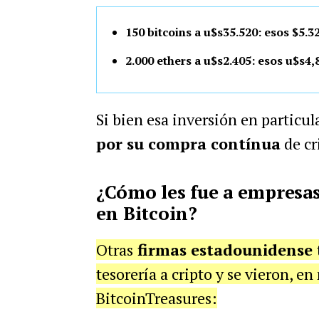
150 bitcoins a u$s35.520: esos $5.3
2.000 ethers a u$s2.405: esos u$s4,
Si bien esa inversión en particul
por su compra contínua
de cr
¿Cómo les fue a empresas
en Bitcoin?
Otras
firmas estadounidense
tesorería a cripto y se vieron, 
BitcoinTreasures: