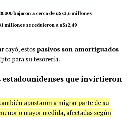
28.000 bajaron a cerca de u$s3,6 millones
81 millones se redujeron a u$s2,49
ar cayó, estos
pasivos son amortiguados
ipto para su tesorería.
 estadounidenses que invirtieron
también apostaron a migrar parte de su
en menor o mayor medida, afectadas según