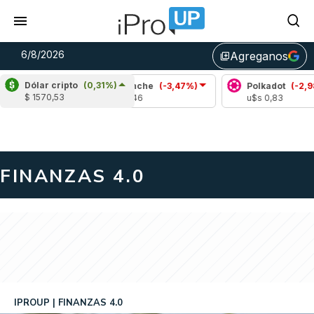
6/8/2026
Agreganos
library_add
Dólar cripto
(0,31%)
,99%)
Avalanche
(-3,47%)
Polkadot
(-2,98%)
$ 1570,53
u$s 6,46
u$s 0,83
ALERTA
FINANZAS 4.0
IPROUP
FINANZAS 4.0