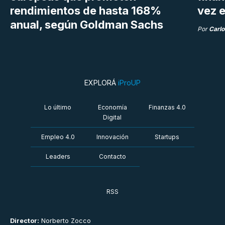
rendimientos de hasta 168%
vez e
anual, según Goldman Sachs
Por
Carlo
EXPLORÁ
iProUP
Lo último
Economía
Finanzas 4.0
Digital
Empleo 4.0
Innovación
Startups
Leaders
Contacto
RSS
Director:
Norberto Zocco