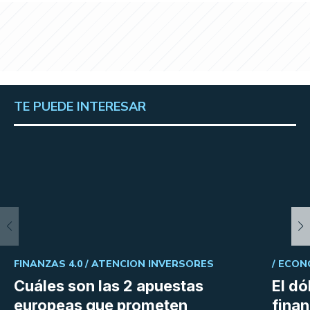
TE PUEDE INTERESAR
FINANZAS 4.0 /
ATENCION INVERSORES
/
ECON
Cuáles son las 2 apuestas
El dó
europeas que prometen
fina