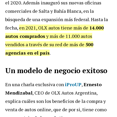
el 2020. Además inauguró sus nuevas oficinas
comerciales de Salta y Bahía Blanca, en la
búsqueda de una expansión más federal. Hasta la
fecha,
en 2021, OLX autos tiene más de
14.000
autos comprados
y más de 11.000 autos
vendidos a través de su red de más de
500
agencias en el país
.
Un modelo de negocio exitoso
En una charla exclusiva con
iProUP
,
Ernesto
Mendizabal
, CEO de OLX Autos Argentina,
explica cuáles son los beneficios de la compra y
venta de autos online, que de por si, tiene como