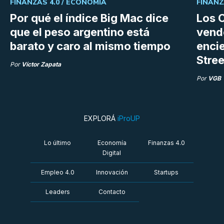
FINANZAS 4.0 /
ECONOMÍA
FINANZ
Por qué el índice Big Mac dice
Los C
que el peso argentino está
vend
barato y caro al mismo tiempo
enci
Stree
Por
Víctor Zapata
Por
VGB
EXPLORÁ
iProUP
Lo último
Economía
Finanzas 4.0
Digital
Empleo 4.0
Innovación
Startups
Leaders
Contacto