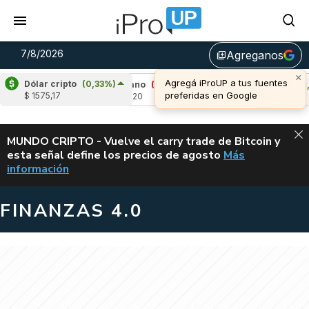
7/8/2026
Agreganos
library_add
×
Agregá iProUP a tus fuentes
Dólar cripto
(0,33%)
8%)
Cardano
(-2,18%)
Avalanche
(0,31%)
preferidas en Google
$ 1575,17
u$s 0,20
u$s 6,43
ALERTA
MUNDO CRIPTO - Vuelve el carry trade de Bitcoin y
esta señal define los precios de agosto
Más
VUELVE EL CAR
información
FINANZAS 4.0