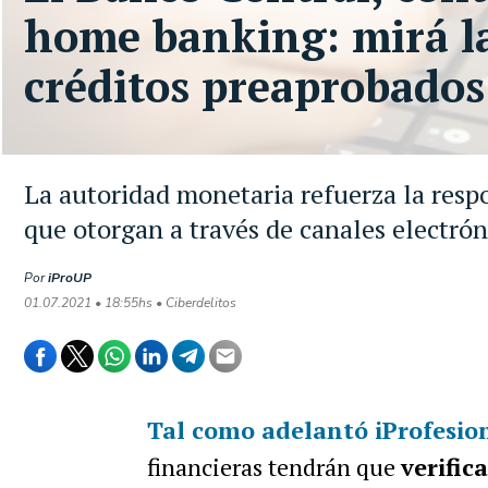
home banking: mirá la
créditos preaprobados
La autoridad monetaria refuerza la resp
que otorgan a través de canales electrón
Por
iProUP
01.07.2021 • 18:55hs • Ciberdelitos
Tal como adelantó
iProfesio
financieras tendrán que
verific