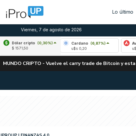
Lo último
Viernes, 7 de agosto de 2026
Dólar cripto
(0,30%)
le
(-2,34%)
Cardano
(6,87%)
Avalanche
$ 1571,50
1,03
u$s 0,20
u$s 6,42
MUNDO CRIPTO - Vuelve el carry trade de Bitcoin y esta
IPROUP
FINANZAS 4.0