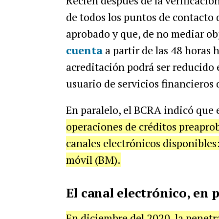
Recién después de la verificació
de todos los puntos de contacto 
aprobado y que, de no mediar obj
cuenta
a partir de las 48 horas 
acreditación podrá ser reducido e
usuario de servicios financieros
En paralelo, el BCRA indicó que 
operaciones de créditos preaprob
canales electrónicos disponibles
móvil (BM).
El canal electrónico, en
En diciembre del 2020, la penetr