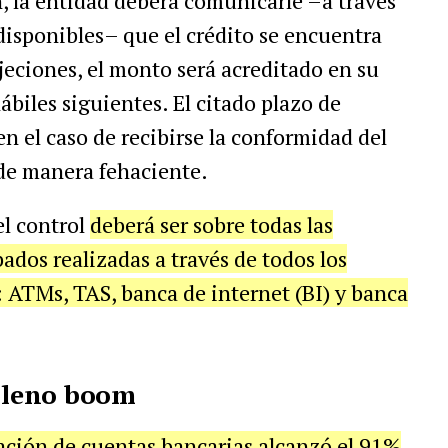
n, la entidad deberá comunicarle –a través
disponibles– que el crédito se encuentra
eciones, el monto será acreditado en su
hábiles siguientes. El citado plazo de
n el caso de recibirse la conformidad del
 de manera fehaciente.
el control
deberá ser sobre todas las
ados realizadas a través de todos los
: ATMs, TAS, banca de internet (BI) y banca
 pleno boom
ación de cuentas bancarias alcanzó el 91%