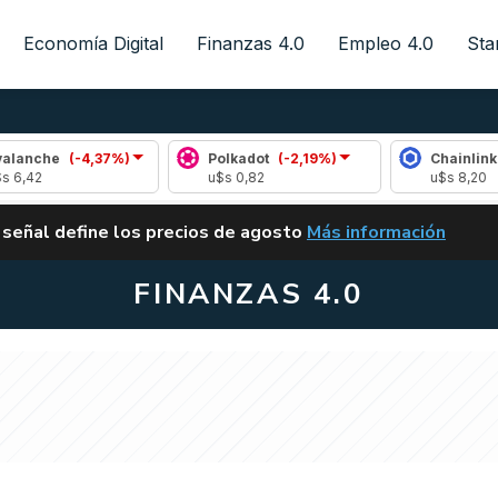
Economía Digital
Finanzas 4.0
Empleo 4.0
Sta
(-4,37%)
Polkadot
(-2,19%)
Chainlink
(-0,01%
u$s 0,82
u$s 8,20
ALERTA
 señal define los precios de agosto
Más información
VUELVE EL CARRY TRA
FINANZAS 4.0