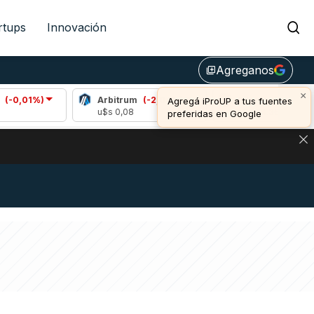
rtups
Innovación
Agreganos
library_add
×
)
Arbitrum
(-2,04%)
Bitcoin
(-0,63%)
Agregá iProUP a tus fuentes
u$s 0,08
u$s 64.366,00
preferidas en Google
DE DE BITCOIN Y ESTA SEÑAL DEFINE LOS PRECIOS DE AG